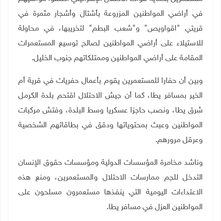
في أراضي المواطنين المزروعة بأشتال وأشجار مثمرة في
قريتي "اقواويص" و"شعب البطم" لتخريبها، في محاولة
للاستيلاء على أراضي المواطنين لصالح توسيع المستعمرات
المقامة على أراضي المواطنين وممتلكاتهم جنوب الخليل
.
وبين أن حفارا للمستعمرين يقوم بأعمال حفريات في قرية أم
الخير بمسافر يطا، كما أن جيش الاحتلال اقتحم بلدة الكرمل
شرق يطا، ونصب حاجزا عسكريا وسط البلدة، وفتش مركبات
المواطنين وعبث بمحتوياتها ودقق في بطاقاتهم الشخصية
وعرقل مرورهم
.
وناشد مخامرة المؤسسات الدولية ومؤسسات حقوق الإنسان
التدخل للجم ممارسات الاحتلال والمستعمرين، ومنع هذه
الاعتداءات اليومية التي ينفذها مستعمرون مسلحون على
المواطنين العزل في مسافر يطا
.