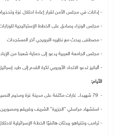
- إدانات في مجلس الأمن لقرار إعادة احتلال غزة وتحذيرا
- مجلس الوزراء يصادق على الخطط الإستراتيجية للوزار
- مصطفى يبحث مع نظيره النرويجي آخر المستجدات
- مجلس الجامعة العربية يدعو إلى حماية شعبنا من الإباد
- ألبانيز تدعو الاتحاد الأوروبي لكرة القدم إلى طرد إسرائ
الأيام:
- 79 شهيدا.. غارات مكثفة على مدينة غزة ومخيم النصيرات وضحايا قرب "موراغ وزيكيم"
- استشهاد مراسلي "الجزيرة" الشريف وقريقع ومصورين
- ترامب ونتنياهو يبحثان هاتفيًا الخطـة الإسرائيلية لاحتلال