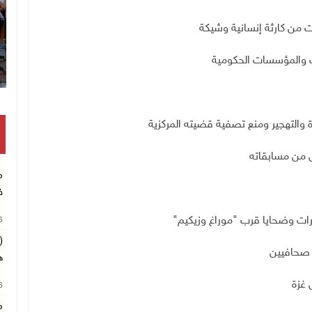
ت من كارثة إنسانية وشيكة
ات والمؤسسات الحكومية
ة والتهجير ومنع تصفية قضيته المركزية
يل من مسابقاته
م
ف
26
(
 صحافيين
ه
 غزة
26
م