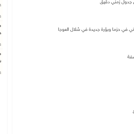
ن جدول زمني دقيق
ع
26
م
اني في حزما وبؤرة جديدة في شلال العوجا
خ
26
م
ضفة
ش
26