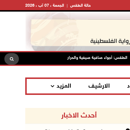
حالة الطقس
الجمعة ، 07 آب ، 2026
قس: أجواء صافية صيفية والحرارة حول معدلها العام
محافظة القد
د
الارشيف
المزيد
أحدث الاخبار