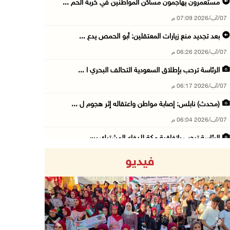
مستعمرون يهاجمون مساكن المواطنين في خربة الحم ...
07/آب/2026 07:09 م
بعد تجديد منع زيارات المعتقلين: أبو الحمص يدع ...
07/آب/2026 06:26 م
الرئاسة ترحب بإطلاق السعودية التحالف البحري ا ...
07/آب/2026 06:17 م
(محدث) نابلس: إصابة مواطن واعتقاله إثر هجوم ل ...
07/آب/2026 06:04 م
الرئاسة ترحب باتفاقية مكة للدفاع المشترك بين ...
07/آب/2026 05:25 م
فيديو
3 إصابات إثر تعرضهم للطعن في الطيبة داخل أراض ...
07/آب/2026 04:57 م
بيروت: اللجنة الفنية للمجلس الوطني تناقش التر ...
07/آب/2026 03:31 م
Previous
Next