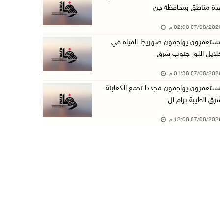
دة مناطق بمحافظة جن
أسعار النفط تواصل الصعود وسط مخاوف بشأن مستقب ...
07/08/20 02:08 م
07/آب/2026 10:25 ص
ستعمرون يهاجمون صهريجا للمياه في
الذهب يتجه لأفضل أداء أسبوعي منذ كانون الثاني
لايل اللوز جنوب شرق
07/آب/2026 10:12 ص
07/08/20 01:38 م
قوات الاحتلال تنصب حاجزا عسكريا شرق بيت لحم
ستعمرون يهاجمون مجددا تجمع الكعابنة
07/آب/2026 09:06 ص
رق الطيبة برام ال
مستعمرون بحماية قوات الاحتلال يقتحمون برك سلي ...
07/08/20 12:08 م
07/آب/2026 08:39 ص
الاحتلال يقتحم بلدة طمون جنوب طوباس
07/آب/2026 08:24 ص
محافظة القدس: انسحاب قوات الاحتلال من مخيم قل ...
07/آب/2026 08:23 ص
الطقس: أجواء صافية صيفية والحرارة حول معدلها ...