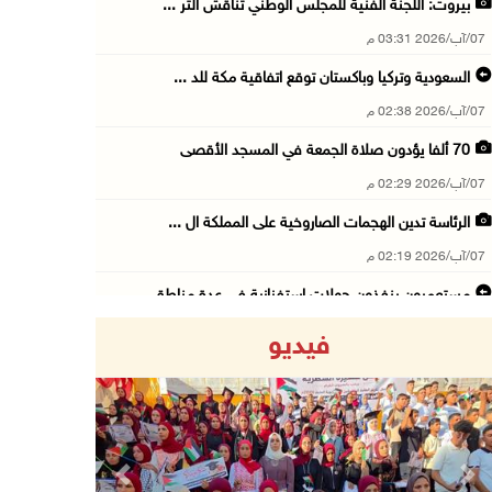
بيروت: اللجنة الفنية للمجلس الوطني تناقش التر ...
07/آب/2026 03:31 م
السعودية وتركيا وباكستان توقع اتفاقية مكة للد ...
07/آب/2026 02:38 م
70 ألفا يؤدون صلاة الجمعة في المسجد الأقصى
07/آب/2026 02:29 م
الرئاسة تدين الهجمات الصاروخية على المملكة ال ...
07/آب/2026 02:19 م
مستعمرون ينفذون جولات استفزازية في عدة مناطق ...
07/آب/2026 02:08 م
فيديو
أمين عام الجامعة العربية يحذر من نهج إسرائيل ...
07/آب/2026 01:41 م
مستعمرون يهاجمون صهريجا للمياه في خلايل اللوز ...
07/آب/2026 01:38 م
Previous
Next