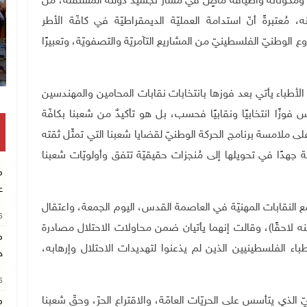
شعبنا بكافّة شرائحه ومكوّناته وأطيافه ماضٍ في مسار تجسيد دولته المستقلة، من
 مُعتبرةً أنّ استدامة العمليّة الديمقراطيّة في كافّة الأطر
الوطنيّ الفلسطينيّ من المشاريع التآمريّة والتصفويّة، وتعبيرًا
 الأطباء يأتي بعد فوزها بانتخابات نقابات المحامين والمهندسين
فوزًا انتخابيًا ونقابيًا فحسب، بل هو تأكيدٌ من شعبنا بكافّة
 ملامسة برنامج الحركة الوطنيّ لقضايا شعبنا التي تمثّل ثقته
ركة جهدًا في تحويلها إلى مُنجزات حقيقيّة تتفق وأولويّات شعبنا
م
ع
مع النقابات المهنيّة في العاصمة القدس، اليوم الجمعة، واعتقال
26
نه لاحقًا)، وقالت إنهما يأتيان ضمن محاولات الاحتلال مصادرة
م
اء الفلسطينيين الذين لم يذعنوا لتهديدات الاحتلال وإرهابه،
خ
26
 الذي يتأسس على الحريّات العامّة، والاقتراع الحرّ، وحقّ شعبنا
م