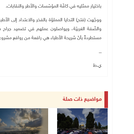
باختيار ممثليه في كافّة المؤسّسات والأطر والنقابات
.
ووجّهت (فتح) التحايا المملؤة بالفخر والاعتداد إلى الأ
والضّفة الغربيّة، ويواصلون عملهم في تضميد جراح ش
مستطردةً بأنّ شريحة الأطباء هي رافعة من روافع مشروع 
ــــ
ي.ط
مواضيع ذات صلة