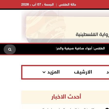
حالة الطقس
الجمعة ، 07 آب ، 2026
طقس: أجواء صافية صيفية والحرارة حول معدلها العام
محافظة ال
د
الارشيف
المزيد
أحدث الاخبار