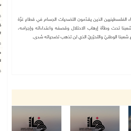
ش
26
طباء الفلسطينيين الذين يقدّمون التضحيات الجسام في قطاع غزّة
ق
عبنا تحت وطأة إرهاب الاحتلال وقصفه واعتداءاته وإجرامه،
ب
شعبنا الوطنيّ والتحرّريّ الذي لن تذهب تضحياته سُدى
.
26
م
ي
26