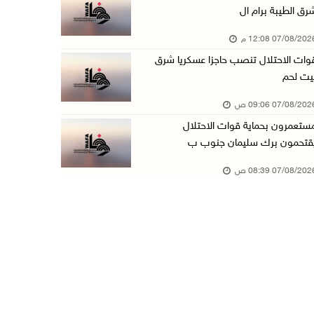
رق الطيبة برام ال
الطقس: أجواء صافية صيفية والحرارة حول معدلها ...
07/08/20 12:08 م
07/آب/2026 08:15 ص
وات الاحتلال تنصب حاجزا عسكريا شرق
تواصل انتهاكات الاحتلال والمستعمرين: اعتقالات ...
يت لحم
06/آب/2026 11:53 م
07/08/20 09:06 ص
الاحتلال يخطر باقتلاع أشجار من 310 دونمات وال ...
ستعمرون بحماية قوات الاحتلال
06/آب/2026 11:14 م
قتحمون برك سليمان جنوب ب
قوات الاحتلال تقتحم يعبد جنوب غرب جنين
07/08/20 08:39 ص
06/آب/2026 10:49 م
48 إصابة منذ بدء عدوان الاحتلال على مخيم قلند ...
06/آب/2026 10:45 م
الاحتلال يعتقل شابين من المغير
06/آب/2026 10:27 م
وزير الداخلية يبحث مع مكافحة المخدرات الدولي ...