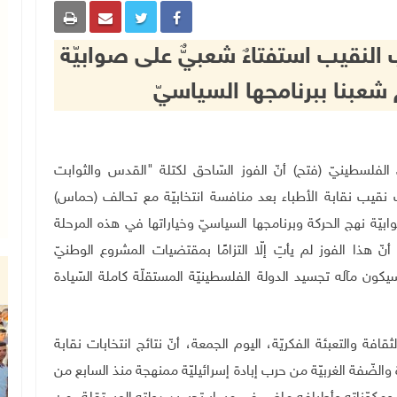
لنقيب استفتاءٌ شعبيٌّ على صوابيّة
 شعبنا ببرنامجها السياسيّ
حرير الوطنيّ الفلسطينيّ (فتح) أنّ الفوز السّاحق لكتلة "القدس والثوابت
نقيب نقابة الأطباء بعد منافسة انتخابيّة مع تحالف (حماس)
ابيّة نهج الحركة وبرنامجها السياسيّ وخياراتها في هذه المرحلة
أنّ هذا الفوز لم يأتِ إلّا التزامًا بمقتضيات المشروع الوطنيّ
كون مآله تجسيد الدولة الفلسطينيّة المستقلّة كاملة السّيادة
ة والتعبئة الفكريّة، اليوم الجمعة، أنّ نتائج انتخابات نقابة
والضّفة الغربيّة من حرب إبادة إسرائيليّة ممنهجة منذ السابع من