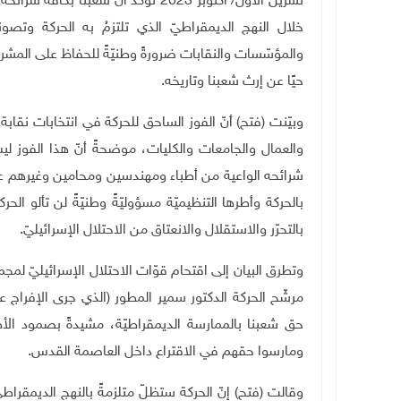
تشرين الأوّل/ أكتوبر 2023 تؤكّد أنّ 
خلال النهج الديمقراطيّ الذي تلتزمُ به الحركة وتصونه،
والمؤسّسات والنقابات ضرورةً وطنيّةً للحفاظ على المشروع 
حيًا عن إرث شعبنا وتاريخه
.
وبيّنت (فتح) أنّ الفوز الساحق للحركة في انتخابات نقابة
والعمال والجامعات والكليات، موضحةً أنّ هذا الفوز ليس 
شرائحه الواعية من أطباء ومهندسين ومحامين وغيرهم على
بالحركة وأطرها التنظيميّة مسؤوليّةً وطنيّةً لن تألو الح
بالتحرّر والاستقلال والانعتاق من الاحتلال الإسرائيليّ
.
وتطرق البيان إلى اقتحام قوّات الاحتلال الإسرائيليّ لمج
مرشّح الحركة الدكتور سمير المطور (الذي جرى الإفراج ع
حق شعبنا بالممارسة الديمقراطيّة، مشيدةً بصمود الأطب
ومارسوا حقهم في الاقتراع داخل العاصمة القدس
.
وقالت (فتح) إنّ الحركة ستظلّ متلزمةً بالنهج الديمقراطيّ