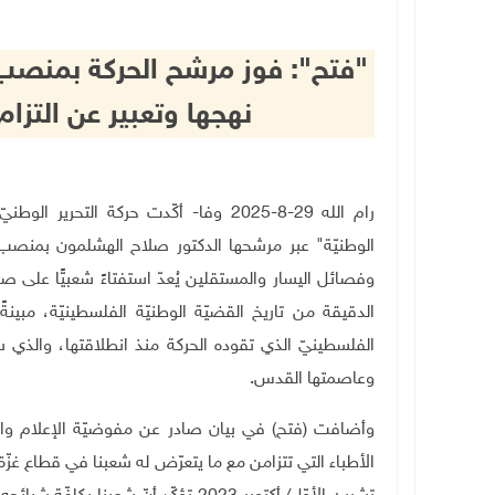
"فتح": فوز مرشح الحركة بمنصب ا
نهجها وتعبير عن التزام
رام الله 29-8-2025 وفا- أكّدت حركة الت
الوطنيّة" عبر مرشحها الدكتور صلاح الهشلمون بمنصب 
وفصائل اليسار والمستقلين يُعدّ استفتاءً شعبيًّا على صو
الدقيقة من تاريخ القضيّة الوطنيّة الفلسطينيّة، مبينةً 
الفلسطينيّ الذي تقوده الحركة منذ انطلاقتها، والذي سي
وعاصمتها القدس
.
وأضافت (فتح) في بيان صادر عن مفوضيّة الإعلام والثقاف
الأطباء التي تتزامن مع ما يتعرّض له شعبنا في قطاع غزّة 