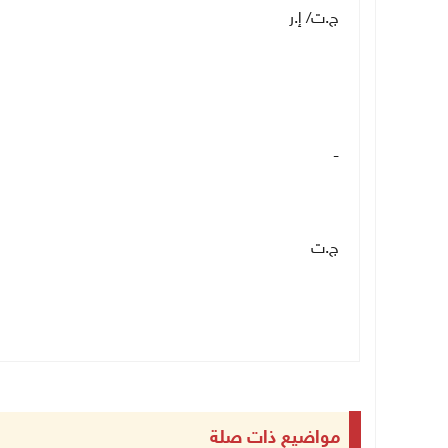
ج.ت/ إ.ر
-
ج.ت
مواضيع ذات صلة