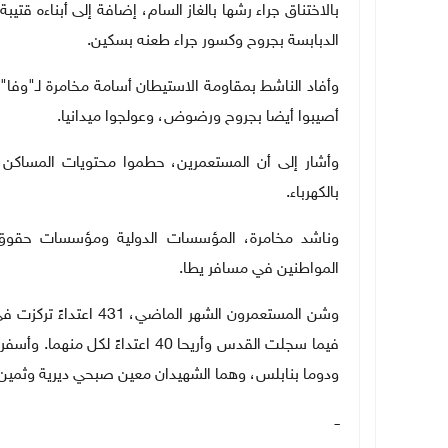
بالاختناق جراء رشها بالغاز السام، إضافة إلى أبناءه ق
الدبابسة بجروح وكسور جراء طعنه بسكين.
وأفاد الناشط بمقاومة الاستيطان أسامة مخامرة لـ"وفا"،
أصيبوا أيضا بجروح ورضوض، وعولجوا ميدانيا.
وأشار إلى أن المستعمرين، حطموا محتويات المساكن، ب
بالكهرباء.
وناشد مخامرة، المؤسسات الدولية ومؤسسات حقوق ال
المواطنين في مسافر يطا
.
فيما سجلت القدس وأريحا 40 اعتد
ودوما بنابلس، وهما الشهيدان معين صبحي ديرية وثمين
ــ