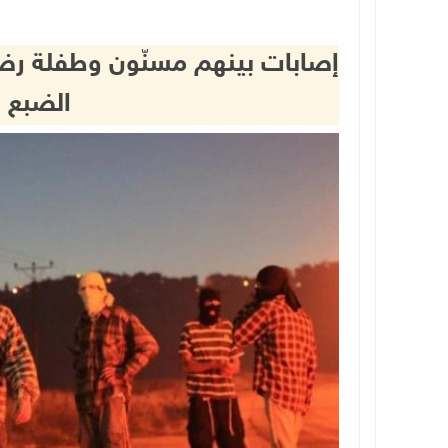
إصابات بينهم مسنّون وطفلة رض
الضبع 