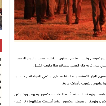
وقفة بغزة للمطال
اطنين بجروح ورضوض وكسور بينهم مسنون وطفلة رضيعة، اليوم الجمعة،
ا
ي على قرية خلة الضبع بمسافر يطا جنوب الخليل.
ن
26
عمري البؤر الاستعمارية المقامة على أراضي المواطنين هاجموا
(
وا عليهم بالضرب بأدوات حادة.
ق
دبابسة وزوجته المسنة آمنة الدبابسة بكسور وجروح ورضوض
26
بالرأس، والمواطن عباس الدبابسة بجروح جراء طعنه بسكين، وزوجته برضوض وكسور، بينما أصيبت طفلتهما ( 3 أشهر)
ا