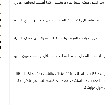
تيبة وعز الدين حيث أصيبا بجروح وكسور، كما أصيب المواطن هاني
و
26
 بأنه إضافة إلى الإصابات المذكورة، فإن عددا من أهالي القرية
ن
26
ما فيها خزانات المياه، والطاقة الشمسية التي تغذي القرية
ا
أ
إنسان التدخل للجم اعتداءات الاحتلال والمستعمرين بحق
26
وشن المستعمرون الشهر الماضي، 431 اعتداءً تركزت في محافظات: رام الله بـ115 اعتداءً، ونابلس بـ77، والخليل بـ69،
اءً لكل منهما. وأسفرت الهجمات عن استشهاد مواطنين فلسطينيين في بلدتي عقربا
 خليل دوابشة.