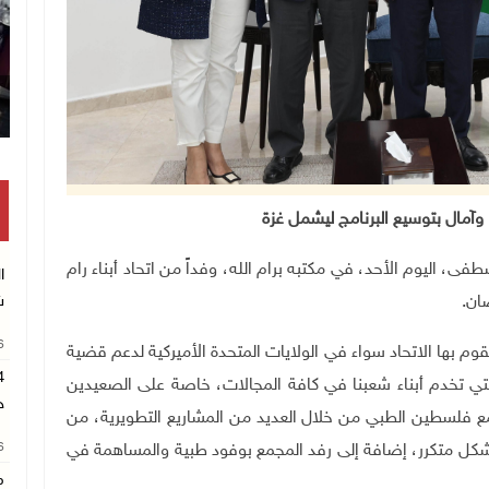
تكريم متفوقين بالثانوية العامة في خان يونس
وآمال بتوسيع البرنامج ليشمل غزة
 محمد مصطفى، اليوم الأحد، في مكتبه برام الله، وفداً من اتحاد أبناء رام
ا
ش
ضان
.
26
وم بها الاتحاد سواء في الولايات المتحدة الأميركية لدعم قضية
تي تخدم أبناء شعبنا في كافة المجالات، خاصة على الصعيدين
ح
 فلسطين الطبي من خلال العديد من المشاريع التطويرية، من
26
شكل متكرر، إضافة إلى رفد المجمع بوفود طبية والمساهمة في
م