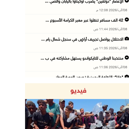
الإعصار "دولفين" يضرب أوكيناوا باليابان والصي ...
08/آب/2026 12:08 م
42 الف مسافر تنقلوا عبر معبر الكرامة الأسبوع ...
08/آب/2026 11:44 ص
الاحتلال يواصل تجريف أراضٍ في سنجل شمال رام ...
08/آب/2026 11:35 ص
منتخبنا الوطني للتايكواندو يستهل مشاركته في ب ...
08/آب/2026 11:06 ص
"فانا": الثقافة البحرينية تـصون الهوية الوطني ...
08/آب/2026 11:04 ص
فيديو
73,384 شهيدا و174,242 مصابا منذ بدء حرب الإبا ...
08/آب/2026 10:50 ص
مستعمرون إرهابيون يهاجمون منزلا ويقتحمون مناط ...
08/آب/2026 10:22 ص
Previous
Next