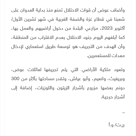
وأضاف عوض أن قوات الاحتلال تمنع منذ بداية العدوان على
شعبنا في قطاع غزة والضفة الغربية في شهر تشرين الأول/
أكتوبر 2023، مزارعي البلدة من دخول أراضيهم والعمل بها،
كما أبلغهم اليوم جنود الاحتلال بعدم الاقتراب من المنطقة،
وأن الهدف من التجريف هو توسعة طريق استعماري لإدخال
معدات للمستعمرين.
وتعود ملكية الأراضي التي يتم تجريفها لعائلات عوض،
وبريغيث، وانعيم، وأبو عياش، وتقدر مساحتها بأكثر من 300
دونم بعضها مزروع بأشجار الزيتون واللوزيات، إضافة إلى
أشجار حرجية.
_
ج
.
ت/ و.أ