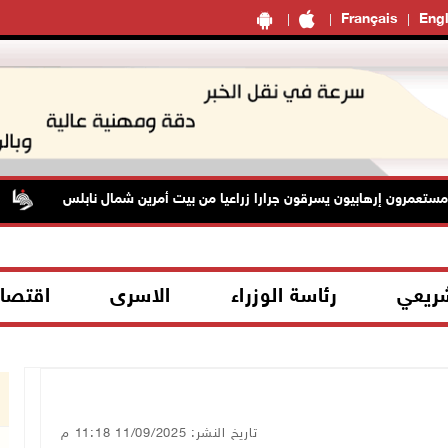
Français
Engl
مرون إرهابيون يسرقون جرارا زراعيا من بيت أمرين شمال نابلس
م
شريعي
رئاسة الوزراء
الاسرى
اقتصا
تاريخ النشر: 11/09/2025 11:18 م