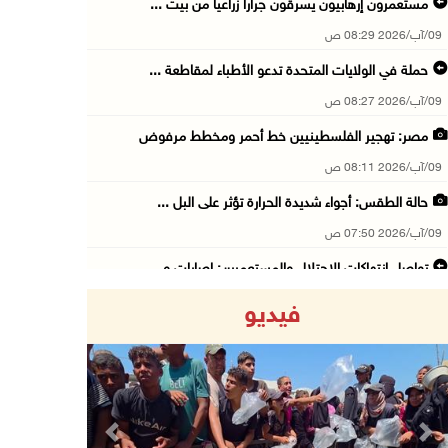
مستعمرون إرهابيون يسرقون جرارا زراعيا من بيت ...
09/آب/2026 08:29 ص
حملة في الولايات المتحدة تدعو الأطباء لمقاطعة ...
09/آب/2026 08:27 ص
مصر: تهجير الفلسطينيين خط أحمر ومخطط مرفوض
09/آب/2026 08:11 ص
حالة الطقس: أجواء شديدة الحرارة تؤثر على البل ...
09/آب/2026 07:50 ص
تواصل انتهاكات الاحتلال والمستعمرين: إصابات و ...
08/آب/2026 11:56 م
فيديو
إصابات بالاختناق في مخيم الدهيشة والاحتلال يق ...
08/آب/2026 11:05 م
قوات الاحتلال تقتحم مدينة البيرة
08/آب/2026 10:58 م
Previous
Next