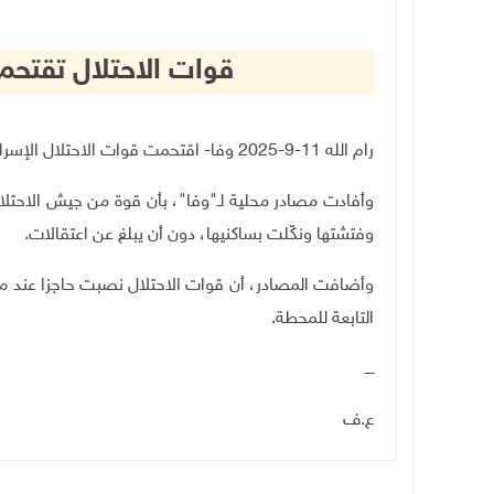
قوات الاحتلال تقتحم 
رام الله 11-9-2025 وفا- اقتحمت قوات الاحتلال الإسرائيلي، مساء اليوم الخميس، قرية بيتين شرق رام الله
وأفادت مصادر محلية لـ"وفا"، بأن قوة من جيش الاحتل
وفتشتها ونكّلت بساكنيها، دون أن يبلغ عن اعتقالات
.
وأضافت المصادر، أن قوات الاحتلال نصبت حاجزا عند م
التابعة للمحطة.
ــــ
ع.ف