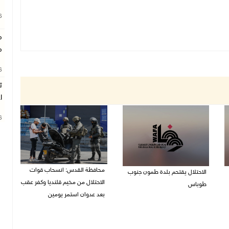
26
م
م
26
ت
ا
26
محافظة القدس: انسحاب قوات
الاحتلال يقتحم بلدة طمون جنوب
الاحتلال من مخيم قلنديا وكفر عقب
طوباس
بعد عدوان استمر يومين
07/08/2026 08:24 ص
07/08/2026 08:23 ص