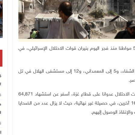
غزة 14-9-2025 وفا- أعلنت مصادر طبية استشهاد 52 مواطنا منذ فجر اليوم بنيران قوات الاحتلال الإسرائيلي، في
وبحسب المصادر ذاتها، نقل 17 شهيدا إلى مستشفى الشفاء، و5 إلى المعمداني، و12 إلى مستشفى الهلال في تل
ق
.
ب
وفي السابع من تشرين الأول/ أكتوبر 2023، بدأت قوات الاحتلال عدوانا على قطاع غزة، أسفر عن استشهاد 64,871
26
مواطنا، أغلبيتهم من الأطفال والنساء، وإصابة 164,610 آخرين، في حصيلة غير نهائية، حيث لا يزال عدد من الضحايا
م
ي
الإنقاذ الوصول إليهم
.
26
ا