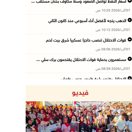
أسعار النفط تواصل الصعود وسط مخاوف بشأن مستقب ...
07/آب/2026 10:25 ص
الذهب يتجه لأفضل أداء أسبوعي منذ كانون الثاني
07/آب/2026 10:12 ص
قوات الاحتلال تنصب حاجزا عسكريا شرق بيت لحم
07/آب/2026 09:06 ص
مستعمرون بحماية قوات الاحتلال يقتحمون برك سلي ...
07/آب/2026 08:39 ص
الاحتلال يقتحم بلدة طمون جنوب طوباس
07/آب/2026 08:24 ص
فيديو
محافظة القدس: انسحاب قوات الاحتلال من مخيم قل ...
07/آب/2026 08:23 ص
الطقس: أجواء صافية صيفية والحرارة حول معدلها ...
07/آب/2026 08:15 ص
Previous
Next