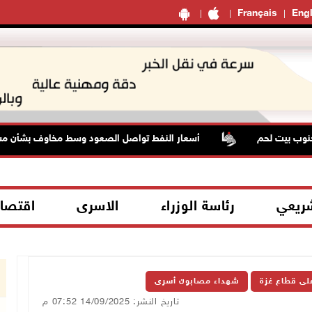
Français
Engl
نوب بيت لحم
أسعار النفط تواصل الصعود وسط مخاوف بشأن مست
شريعي
رئاسة الوزراء
الاسرى
اقتصا
على قطاع غزة
شهداء مصابون أسرى
تاريخ النشر: 14/09/2025 07:52 م