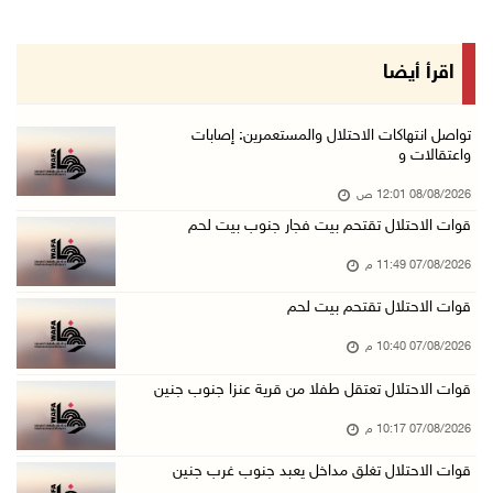
07/آب/2026 08:08 م
مستعمرون يهاجمون مساكن المواطنين في خربة الحم ...
اقرأ أيضا
07/آب/2026 07:09 م
بعد تجديد منع زيارات المعتقلين: أبو الحمص يدع ...
تواصل انتهاكات الاحتلال والمستعمرين: إصابات
واعتقالات و
07/آب/2026 06:26 م
08/08/2026 12:01 ص
الرئاسة ترحب بإطلاق السعودية التحالف البحري ا ...
قوات الاحتلال تقتحم بيت فجار جنوب بيت لحم
07/آب/2026 06:17 م
07/08/2026 11:49 م
(محدث) نابلس: إصابة مواطن واعتقاله إثر هجوم ل ...
07/آب/2026 06:04 م
قوات الاحتلال تقتحم بيت لحم
الرئاسة ترحب باتفاقية مكة للدفاع المشترك بين ...
07/08/2026 10:40 م
07/آب/2026 05:25 م
قوات الاحتلال تعتقل طفلا من قرية عنزا جنوب جنين
3 إصابات إثر تعرضهم للطعن في الطيبة داخل أراض ...
07/08/2026 10:17 م
07/آب/2026 04:57 م
قوات الاحتلال تغلق مداخل يعبد جنوب غرب جنين
بيروت: اللجنة الفنية للمجلس الوطني تناقش التر ...