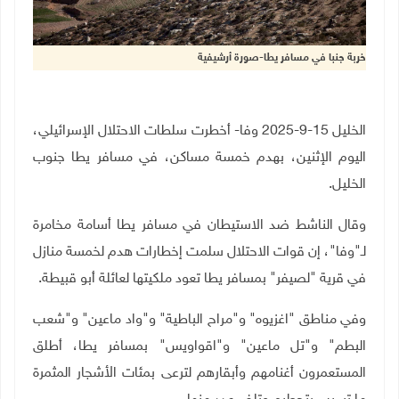
خربة جنبا في مسافر يطا-صورة أرشيفية
الخليل 15-9-2025 وفا- أخطرت سلطات الاحتلال الإسرائيلي،
اليوم الإثنين، بهدم خمسة مساكن، في مسافر يطا جنوب
الخليل.
وقال الناشط ضد الاستيطان في مسافر يطا أسامة مخامرة
لـ"وفا"، إن قوات الاحتلال سلمت إخطارات هدم لخمسة منازل
في قرية "لصيفر" بمسافر يطا تعود ملكيتها لعائلة أبو قبيطة.
وفي مناطق "اغزيوه" و"مراح الباطية" و"واد ماعين" و"شعب
البطم" و"تل ماعين" و"اقواويس" بمسافر يطا، أطلق
المستعمرون أغنامهم وأبقارهم لترعى بمئات الأشجار المثمرة