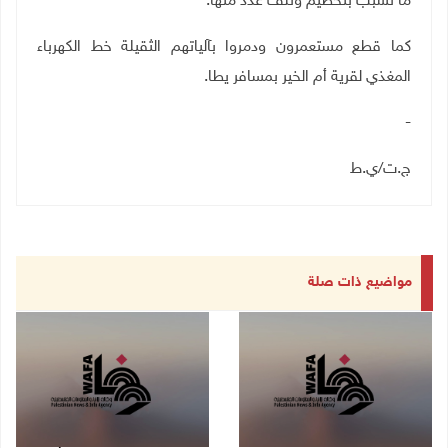
ما تسبب بتحطيم وتلف عدد منها.
كما قطع مستعمرون ودمروا بآلياتهم الثقيلة خط الكهرباء
المغذي لقرية أم الخير بمسافر يطا
.
-
ج.ت/ي.ط
مواضيع ذات صلة