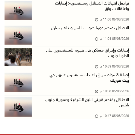
باسم الرئيس: وزير الداخلية يمنح العميد جيسون ...
تواصل انتهاكات الاحتلال ومستعمريه: إصابات
واعتقالات واق
05/آب/2026 07:50 م
05/08/2026 11:08 م
الاحتلال يقتحم كفر مالك ودير جرير ومستعمرون ي ...
الاحتلال يقتحم عورتا جنوب نابلس ويداهم منازل
05/آب/2026 07:17 م
05/08/2026 11:01 م
"التربية" تخرج الفوج الأول من مدربي المعلمين ...
05/آب/2026 06:44 م
إصابات وإحراق مساكن في هجوم للمستعمرين على
الطوبا جنوب
عبد السلام السيد يفوز بترشيح الديمقراطيين لمج ...
05/08/2026 10:59 م
05/آب/2026 06:43 م
إصابة 3 مواطنين إثر اعتداء مستعمرين عليهم في
الهلال الأحمر: 8 إصابات إثر اعتداء الاحتلال ...
بيت فوريك
05/آب/2026 06:13 م
05/08/2026 10:53 م
مخطط استعماري جديد في "جيلو" يهدد بعزل القدس ...
الاحتلال يقتحم قريتي اللبن الشرقية وعمورية جنوب
نابلس
05/آب/2026 06:10 م
الاحتلال ينصب حاجزًا عسكريًا على مدخل بلدة دي ...
05/08/2026 10:47 م
05/آب/2026 06:04 م