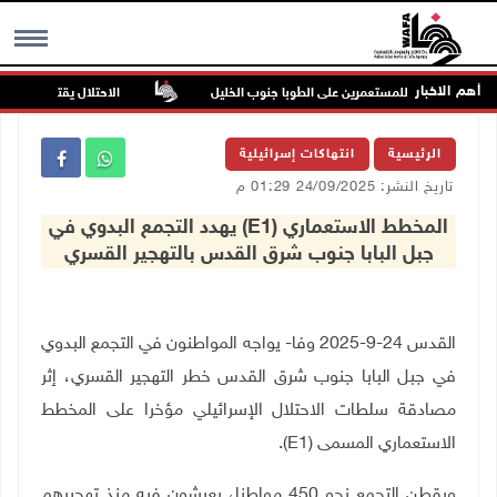
أهم الاخبار
ن في هجوم للمستعمرين على الطوبا جنوب الخليل
الاحتلال يقتحم عورتا جنو
MENU
الرئيسية
انتهاكات إسرائيلية
تاريخ النشر: 24/09/2025 01:29 م
المخطط الاستعماري (E1) يهدد التجمع البدوي في
جبل البابا جنوب شرق القدس بالتهجير القسري
القدس 24-9-2025 وفا- يواجه المواطنون في التجمع البدوي
في جبل البابا جنوب شرق القدس خطر التهجير القسري، إثر
مصادقة سلطات الاحتلال الإسرائيلي مؤخرا على المخطط
الاستعماري المسمى
(E1)
.
ويقطن التجمع نحو 450 مواطنا، يعيشون فيه منذ تهجيرهم