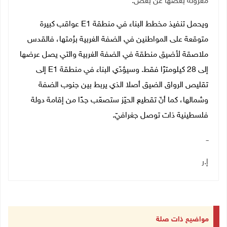
معزولة بعضها عن بعض.
ويحمل تنفيذ مخطط البناء في منطقة E1 عواقب كبيرة
متوقعة على المواطنين في الضفة الغربية برُمتها، فالقدس
ملاصقة لأضيق منطقة في الضفة الغربية والتي يصل عرضها
إلى 28 كيلومترًا فقط. وسيؤدّي البناء في منطقة E1 إلى
تقليص الرواق الضيق أصلا الذي يربط بين جنوب الضفة
وشمالها، كما أنّ تقطيع الحيّز ستصعّب جدًا من إقامة دولة
فلسطينية ذات توصل جغرافيّ.
ــ
إ.ر
مواضيع ذات صلة