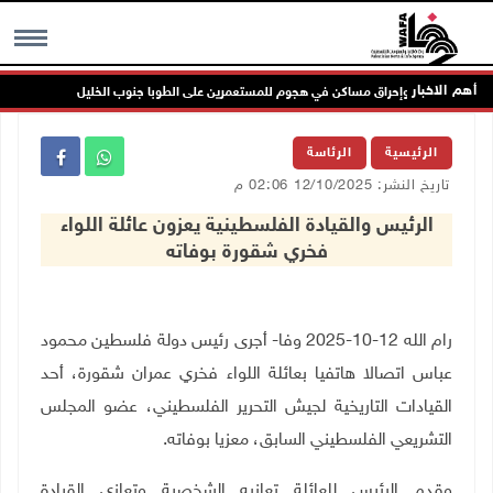
أهم الاخبار
إصابات وإحراق مساكن في هجوم للمستعمرين على الطوبا جنوب الخليل
ا
MENU
الرئيسية
الرئاسة
تاريخ النشر: 12/10/2025 02:06 م
الرئيس والقيادة الفلسطينية يعزون عائلة اللواء
فخري شقورة بوفاته
رام الله 12-10-2025 وفا- أجرى رئيس دولة فلسطين محمود
عباس اتصالا هاتفيا بعائلة اللواء فخري عمران شقورة، أحد
القيادات التاريخية لجيش التحرير الفلسطيني، عضو المجلس
التشريعي الفلسطيني السابق، معزيا بوفاته.
وقدم الرئيس للعائلة تعازيه الشخصية وتعازي القيادة