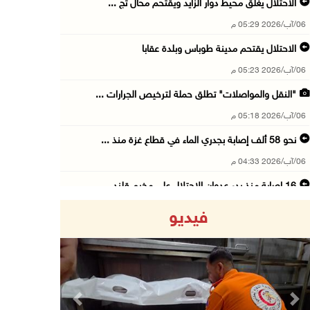
الاحتلال يغلق محيط دوار الزايد ويقتحم محال تج ...
06/آب/2026 05:29 م
الاحتلال يقتحم مدينة طوباس وبلدة عقابا
06/آب/2026 05:23 م
"النقل والمواصلات" تطلق حملة لترخيص الجرارات ...
06/آب/2026 05:18 م
نحو 58 ألف إصابة بجدري الماء في قطاع غزة منذ ...
06/آب/2026 04:33 م
16 إصابة منذ بدء عدوان الاحتلال على مخيم قلند ...
06/آب/2026 04:26 م
فيديو
إرهاب المستوطنين يضرب في خربة الطوبا
06/آب/2026 03:06 م
الخليلي تبحث مع النائب العام تعزيز الشراكة في ...
06/آب/2026 02:41 م
Previous
Next