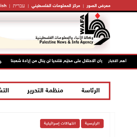
עברית
معرض الصور
مركز المعلومات الفلسطيني
ish
"فتح": عدوان الاحتلال على مخيّم قلنديا لن ينال من إرادة شعبنا
أهم الاخبار
الرئاسة
منظمة التحرير
الت
الرئيسية
انتهاكات إسرائيلية