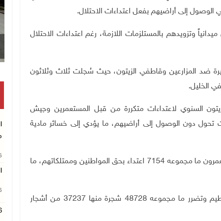
الوصول إلى أراضيهم بفعل اعتداءات الاحتلال
.
دانياً وتزويدهم بالمستلزمات اللازمة، رغم اعتداءات الاحتلال
يرة ضد المزارعين وقاطفي الزيتون، حيث سُجلت ثلاث وثلاثون
ي الخليل
.
تون السنوي لاعتداءات متكررة من قبل المستعمرين وجيش
اكات تحول دون الوصول إلى أراضيهم، ما يؤدي إلى خسائر مادية
ا
م
26
ومنذ السابع من تشرين الأول/ أكتوبر 2023، نفذ المستعمرون ما مجموعه 7154 اعتداء بحق المواطنين وممتلكاتهم، ما
ا
26
كما تسببت اعتداءات الاحتلال ومستعمريه باقتلاع وتحطيم وتضرر ما مجموعه 48728 شجرة منها 37237 من أشجار