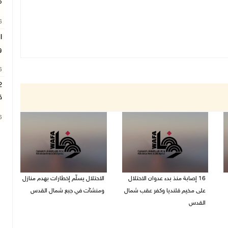
م
26
ا
و
26
ق
26
16 إصابة منذ بدء عدوان الاحتلال
الاحتلال يسلّم إخطارات بهدم منازل
على مخيم قلنديا وكفر عقب شمال
ومنشآت في جبع شمال القدس
القدس
06/08/2026 02:02 م
06/08/2026 04:26 م