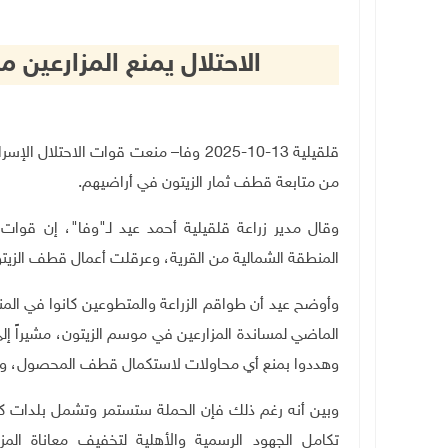
الاحتلال يمنع المزارعين
قلقيلية 13-10-2025 وفا
–
منعت قوات الاحتلال الإسرائ
من متابعة قطف ثمار الزيتون في أراضيهم
.
وقال مدير زراعة قلقيلية أحمد عيد لـ"وفا"، إن قو
المنطقة الشمالية من القرية، وعرقلت أعمال قطف الزيتو
وأوضح عيد أن طواقم الزراعة والمتطوعين كانوا في المن
الماضي لمساندة المزارعين في موسم الزيتون، مشيراً إل
وهددوا بمنع أي محاولات لاستكمال قطف المحصول، وأ
وبين أنه رغم ذلك فإن الحملة ستستمر وتشمل بلدات 
تكامل الجهود الرسمية والأهلية لتخفيف معاناة الم