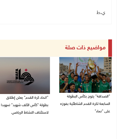
ي.ط
مواضيع ذات صلة
"الصداقة" يتوج بكأس البطولة
"اتحاد كرة القدم" يعلن إطلاق
السابعة لكرة القدم الشاطئية بفوزه
بطولة "كأس الألف شهيد" تمهيدا
على "نماء"
لاستئناف النشاط الرياضي
02/08/2026 09:20 م
01/08/2026 03:29 م