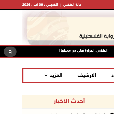
حالة الطقس
الخميس ، 06 آب ، 2026
الطقس: الحرارة أعلى من معدلها السنوي العام
الاحتلال يقتحم ق
د
الارشيف
المزيد
أحدث الاخبار