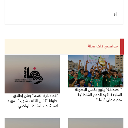
ــ
إ.ر
مواضيع ذات صلة
"الصداقة" يتوج بكأس البطولة
السابعة لكرة القدم الشاطئية
"اتحاد كرة القدم" يعلن إطلاق
بفوزه على "نماء"
بطولة "كأس الألف شهيد" تمهيدا
لاستئناف النشاط الرياضي
02/08/2026 09:20 م
01/08/2026 03:29 م