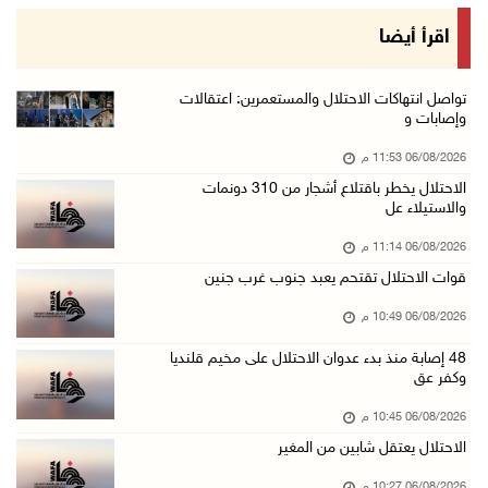
الرئيس يستقبل مجلس بلدية رام الله ويشدد على د ...
اقرأ أيضا
06/آب/2026 08:36 م
جماهير شعبنا تشيع جثمان الشهيد علاء صبيح في ت ...
تواصل انتهاكات الاحتلال والمستعمرين: اعتقالات
وإصابات و
06/آب/2026 08:33 م
06/08/2026 11:53 م
الاحتلال يوسع حملات الدهم والاعتقال في قلنديا ...
الاحتلال يخطر باقتلاع أشجار من 310 دونمات
06/آب/2026 08:06 م
والاستيلاء عل
الرئيس المصري وملك البحرين يشددان على ضرورة ت ...
06/08/2026 11:14 م
06/آب/2026 07:57 م
قوات الاحتلال تقتحم يعبد جنوب غرب جنين
الاحتلال يخطر بإزالة أشجار زيتون والاستيلاء ع ...
06/08/2026 10:49 م
06/آب/2026 07:53 م
48 إصابة منذ بدء عدوان الاحتلال على مخيم قلنديا
رابطة العالم الإسلامي تدين تواصل انتهاكات الا ...
وكفر عق
06/آب/2026 07:36 م
06/08/2026 10:45 م
اليونيسف: استشهاد 300 طفل منذ وقف إطلاق النار ...
الاحتلال يعتقل شابين من المغير
06/آب/2026 07:34 م
06/08/2026 10:27 م