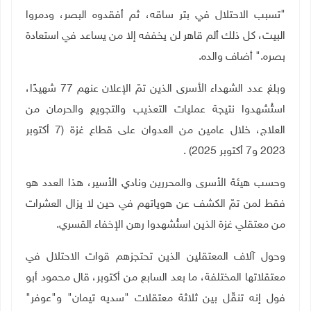
"
تسبب الاحتلال في بتر ساقه، ثم أفقدوه البصر، ودمروا
البيت، كل ذلك ألم قاهر لن يخففه إلا من يساعد في استعادة
بصره." أضاف والده
.
وبلغ عدد الشهداء الأسرى الذين تمّ الإعلان عنهم 77 شهيدًا،
استُشهدوا نتيجة عمليات التعذيب والتجويع والحرمان من
العلاج، خلال عامين من العدوان على قطاع غزة (7 أكتوبر
2023 و7 أكتوبر 2025)
.
وحسب هيئة الأسرى والمحررين ونادي الأسير، هذا العدد هو
فقط لمن تمّ الكشف عن هوياتهم في حين لا يزال العشرات
من معتقلي غزة الذين استُشهدوا رهن الإخفاء القسري
.
وحول آلاف المعتقلين الذين تحتجزهم قوات الاحتلال في
معتقلاتها المختلفة، ما بعد السابع من أكتوبر، قال محمود أبو
فول إنه تنقّل بين ثلاثة معتقلات "سديه تيمان" و"عوفر"