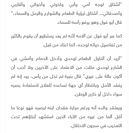
"
أشتاق لوجه أمي وأبي واخوتي وأخواتي وأقاربي
وأصدقائي... أشتاق لرؤية الطعام والشوارع والرمل والسماء،"
قال أبو فول وهو يرفع رأسه للسماء
.
كما عبر أبو فول عن آلامه لأنه لم يعد يستطيع أن يقوم بالكثير
من تفاصيل حياته لوحده، كما اعتاد من قبل
.
"
أريد أن أتناول الطعام لوحدي وأدخل الحمام وأمشي في
الشارع لوحدي مللت من الاعتماد على الآخرين ولا أحب أن
أكون عالة على غيري" قال بنبرة لم تخل من يأس، بيد إنه لم
يفقد الأمل وبانتظار أي جهة تساعده للعلاج لاستعادة بصره
سواء داخل أو خارج الوطن
.
ويعتقد والده أنه ورغم مرارة فقدان ابنه لبصره فهو نوعا ما
أقل ألما من غيره من الآباء الذين استشهد أبناؤهم تحت
التعذيب في سجون الاحتلال
.