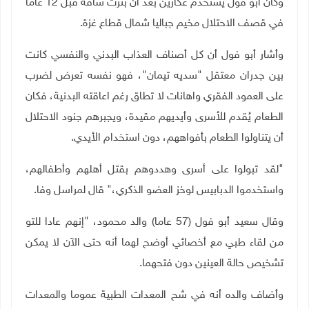
وكان أبو فول يستخدم عكازين بعد أن بُترت ساقه قبل 12 عاما
في قصف الاحتلال مخيم جباليا شمال قطاع غزة
.
وأشار أبو فول أن كل أصناف العذاب البدني والنفسي كانت
بين جدران معتقل "سديه تيمان"، فهو نفسه تعرض لضرب
على العمود الفقري واهانات لا تطاق رغم اعاقته البدنية، فكان
الطعام يُقدم للأسرى وأيديهم مقيدة، ويجبرهم جنود الاحتلال
أن يتناولوا الطعام بأفواههم، دون استخدام الأيدي
.
"
لقد تبولوا على أسرى وهددوهم بقتل أهلهم وأطفالهم،
واستخدموا الدبابيس لوخز العضو الذكري،" قال لمراسل وفا
.
وقال سعيد أبو فول (57 عاما) والد محمود، "إنهم عادا للتو
من لقاء طبي مع أخصائي أوضح لهما أنه حتى الآن لا يمكن
تشخيص حالة العينين دون فتحهما
.
وأضاف والده أنه في شح المعدات الطبية عموما والمعدات