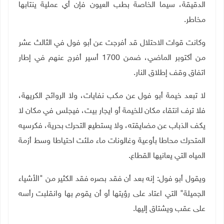
الدقيقة، سيما الخاصة بطب العيون فإن أي عملية ينتابها
مخاطر.
وكانت قوات الاحتلال قد أفرجت عن أبو فول في الثالث عشر
من أكتوبر الماضي، ضمن 1700 أسير أفرج عنهم في إطار
اتفاق وقف إطلاق النار.
لا تبعد خيمة أبو فول عن مكب نفايات، ولا الروائح الكريهة،
فلا ترف انتقاء مكان للخيمة أو ايجار بيت، فيجلس في مكان لا
يكف الذباب عن مضايقته، ولا يستطيع التحرك بحرية، فكرسيه
المتحرك محاطا بأوعية وغالونات ماء ملئت احتياطا وسط أزمة
المياه التي يعانيها القطاع
.
ويقول أبو فول: إنه بعد أن فقد بصره فقد الكثير من "الأشياء
الجميلة" التي اعتاد على رؤيتها أو أن يقوم بها وانقلبت رأسه
على عقب ويشتاق إليها
.