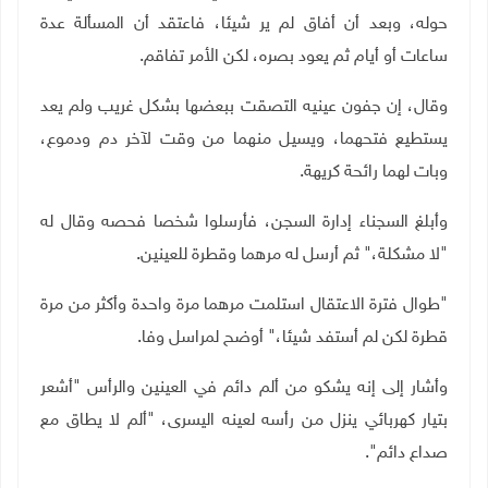
حوله، وبعد أن أفاق لم ير شيئا، فاعتقد أن المسألة عدة
ساعات أو أيام ثم يعود بصره، لكن الأمر تفاقم
.
وقال، إن جفون عينيه التصقت ببعضها بشكل غريب ولم يعد
يستطيع فتحهما، ويسيل منهما من وقت لآخر دم ودموع،
وبات لهما رائحة كريهة
.
وأبلغ السجناء إدارة السجن، فأرسلوا شخصا فحصه وقال له
"لا مشكلة،" ثم أرسل له مرهما وقطرة للعينين
.
"
طوال فترة الاعتقال استلمت مرهما مرة واحدة وأكثر من مرة
قطرة لكن لم أستفد شيئا،" أوضح لمراسل وفا
.
وأشار إلى إنه يشكو من ألم دائم في العينين والرأس "أشعر
بتيار كهربائي ينزل من رأسه لعينه اليسرى، "ألم لا يطاق مع
صداع دائم
."