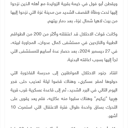
ويقطن أبو فول في خيمة بقرية الزوايدة مع أهله الذين نزحوا
إليها تحت وطأة القصف الشديد من مدينة غزة التي نزحوا إليها
من بيت لاهيا شمال غزة، بعد دمار بيتهم
.
وكانت قوات الاحتلال قد اعتقلته وأكثر من 200 من الطواقم
الطبية والنازحين في مستشفى كمال عدوان، المجاورة لبيته،
في 27 ديسمبر 2024، بعد حصار عدة أسابيع للمستشفى التي
لجأ إليها بسبب اعاقته البدنية
.
اقتاد جنود الاحتلال المواطنين إلى مدرسة الفاخورة التي
حولوها لمقر عسكري، وهناك قضوا ليلة تعذيب حتى فجر
اليوم التالي في البرد الشديد، ثم إلى قاعدة عسكرية قرب قرية
هِرِبيا "زيكيم" وهناك سلبوا منه عكازيه، فلم يعد يقوى على
التحرك بساق واحدة طوال فترة الاعتقال التي استمرت 10
أشهر
.