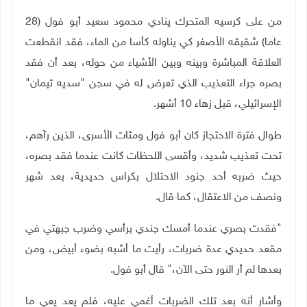
من على كرسيه المتحرك ينادي محمود سعيد أبو فول (28
عاما) شقيقه الأصغر كي يناوله كأسا من الماء، فقد انقطعت
العلاقة المباشرة وبينه وبين الأشياء من حوله، بعد أن فقد
بصره جراء التعذيب الذي تعرض له في سجن "سديه تيمان"
الإسرائيلي، قبل زهاء 10 أشهر
.
طوال فترة الاحتجاز كان أبو فول ومئات الأسرى، الذين رآهم،
تحت تعذيب شديد، وأقسى اللحظات كانت عندما فقد بصره،
حيث ضربه أحد جنود الاحتلال بكراس حديدية، بعد شهر
ونصف من الاعتقال، كما قال
.
"
فقدت بصري عندما أمسك جندي برأسي وضرب جبهتي في
مقعد حديدي عدة ضربات، رأيت ما أشبه بضوء أبيض، ومن
بعدها لم أر النور حتى الآن،" قال أبو فول
.
وأشار أنه بعد تلك الضربات أغمي عليه، فلم يعد يعي ما