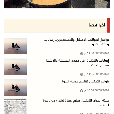
إصابات بالاختناق خلال مواجهات مع الاحتلال في ...
08/آب/2026 08:23 م
الاحتلال ينصب حواجز طيارة في محيط مخيم طولكرم ...
اقرأ أيضا
08/آب/2026 07:56 م
مستعمرون يهاجمون قرية أبو فلاح
تواصل انتهاكات الاحتلال والمستعمرين: إصابات
واعتقالات و
08/آب/2026 07:07 م
08/08/2026 11:56 م
مستعمرون يقتحمون بلدة بيت عور التحتا وقرية جل ...
إصابات بالاختناق في مخيم الدهيشة والاحتلال
08/آب/2026 06:39 م
يقتحم بلدات
فلسطين تدين الهجوم على ناقلة إماراتية في مضيق ...
08/08/2026 11:05 م
08/آب/2026 06:25 م
قوات الاحتلال تقتحم مدينة البيرة
شعراء غزة يوثقون النزوح والفقد بقصائد من الخي ...
08/08/2026 10:58 م
08/آب/2026 06:23 م
هيئة الجدار: الاحتلال يطرح عطاءً لبناء 627 وحدة
الجامعة العربية الأمريكية تختتم فعاليات تخريج ...
استعمار
08/آب/2026 06:20 م