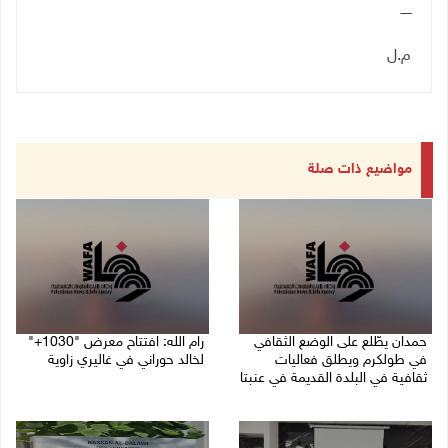
ـــــ
م.ل
مواضيع ذات صلة
حمدان يطّلع على الوضع الثقافي
رام الله: افتتاح معرض "1030+"
في طولكرم ويطلق فعاليات
لخالد حوراني في غاليري زاوية
ثقافية في البلدة القديمة في عنبتا
01/08/2026 11:18 م
05/08/2026 04:47 م