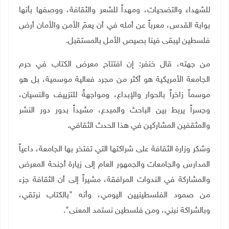
للشهداء والتضحيات، ومهداً للشعر والثقافة، ووصفها بأنها
بوابة القدس، معرباً عن أمله في أن يعمّ الأمن والأمان أرض
فلسطين ليبقى فينا بصيص الأمل بالمستقبل.
من جهته، قال خنفر: إن افتتاح معرض الكتاب في حرم
الجامعة الأمريكية هو أكثر من مجرد فعالية موسمية، بل هو
موسماً زاخراً بالحوار والإبداع، ومواجهةً للتزييف والنسيان،
وجسراً يربط بين الباحث والمبدع، مشيداً بدور دور النشر
والمثقفين المشاركين في هذا الحدث الثقافي
.
وشكر وزارة الثقافة على شراكتها التي تفتخر بها الجامعة، داعياً
المدارس والجامعات والجمهور العام إلى زيارة أجنحة المعرض
والمشاركة في الندوات المرافقة، مشيراً إلى أن الثقافة جزء
من صمود الفلسطينيين اليومي، وأنه "بالكتاب نرتقي،
وبالشراكة نبني، ومن فلسطين نستمد المعنى".