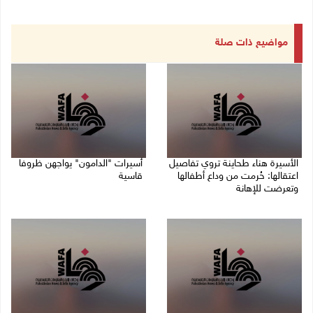
مواضيع ذات صلة
الأسيرة هناء طحاينة تروي تفاصيل
أسيرات "الدامون" يواجهن ظروفا
اعتقالها: حُرمت من وداع أطفالها
قاسية
وتعرضت للإهانة
05/08/2026 11:47 ص
05/08/2026 12:39 م