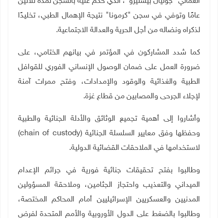
العمالي "جوليان بيستيرو"، الذي حُكم عليه بالسجن لمدة ثلاثين
عامًا وتوفي في سجن "كرمونا" نتيجة الإهمال الطبي، تخليدًا
لذكراه ونضاله من أجل الحرية والعدالة الاجتماعية.
كما شدد المشاركون في المؤتمر في بيانهم الختامي، على
ضرورة العمل على ضمان الوصول الإنساني الفوري للقوافل
الطبية والغذائية والوقود والإمدادات، وفتح ممرات آمنة
لإجلاء الجرحى والمصابين من قطاع غزة.
وأشاروا إلى أهمية تجميع الوثائق والأدلة الجنائية والطبية
وحفظها وفق معايير السلسلة الجنائية (
chain of custody
)
لاستخدامها في الملاحقات القضائية الدولية.
وطالبوا بفتح تحقيقات جنائية فورية في جرائم الإعدام
الميداني والتعذيب واحتجاز الجثامين، وملاحقة المسؤولين
المدنيين والعسكريين الإسرائيليين أمام المحاكم المختصة،
وطالبوا بالضغط على الدول الأوروبية والأمم المتحدة لفرض