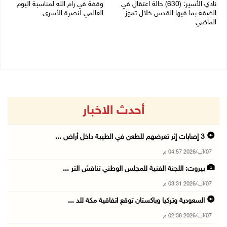
نادي الأسير: (630) حالة اعتقال في
وقفة في رام الله لمناسبة اليوم
الضفة بما فيها القدس خلال تموز
العالمي لنصرة الأسرى
الماضي
03/08/2026 01:40 م
04/08/2026 02:33 م
أحدث الاخبار
3 إصابات إثر تعرضهم للطعن في الطيبة داخل أراض ...
07/آب/2026 04:57 م
بيروت: اللجنة الفنية للمجلس الوطني تناقش التر ...
07/آب/2026 03:31 م
السعودية وتركيا وباكستان توقع اتفاقية مكة للد ...
07/آب/2026 02:38 م