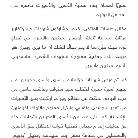
سنويًا لضمان بقاء قضية الأسرى والأسيرات حاضرة في
المحافل الدولية.
وخلال جلسات الملتقى، قدّم المشاركون شهادات حية وتقارير
ووثائق ميدانية تتعلق بأوضاع المدنيين والأسرى في قطاع
غزة، حيث تبيّن بما لا يدع مجالًا للشك أن ما جرى ويجري هو
جريمة إبادة جماعية ممنهجة تستهدف الشعب الفلسطيني
بأسره، مدنيين وأسرى.
كما تم عرض شهادات مؤلمة من أسرى وأسرى محررين، من
بينهم أسيرة محررة اعتُقلت سبع سنوات وعاشت عامين من
حرب الإبادة، تحدّثت عن فظائع وجرائم ارتُكبت بحق الأسيرات
من تعذيب جسدي ونفسي وتنكيل ممنهج وانتهاك لكرامتهنّ
الإنسانية. كما أدلى عدد من الأسرى المحررين بشهادات حيّة
عن عمليات إعدام ميداني نفذتها قوات الاحتلال بحق الأسرى
والمعتقلين من مسافة صفر، بعد تقييدهم وتكبيل أيديهم،