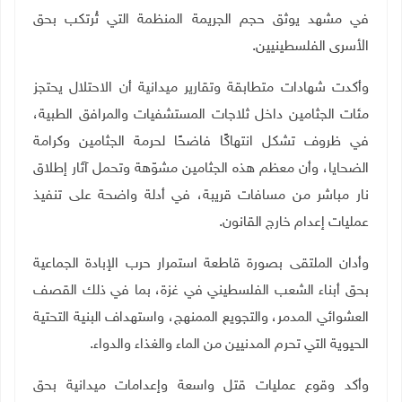
في مشهد يوثق حجم الجريمة المنظمة التي تُرتكب بحق
الأسرى الفلسطينيين.
وأكدت شهادات متطابقة وتقارير ميدانية أن الاحتلال يحتجز
مئات الجثامين داخل ثلاجات المستشفيات والمرافق الطبية،
في ظروف تشكل انتهاكًا فاضحًا لحرمة الجثامين وكرامة
الضحايا، وأن معظم هذه الجثامين مشوّهة وتحمل آثار إطلاق
نار مباشر من مسافات قريبة، في أدلة واضحة على تنفيذ
عمليات إعدام خارج القانون.
وأدان الملتقى بصورة قاطعة استمرار حرب الإبادة الجماعية
بحق أبناء الشعب الفلسطيني في غزة، بما في ذلك القصف
العشوائي المدمر، والتجويع الممنهج، واستهداف البنية التحتية
الحيوية التي تحرم المدنيين من الماء والغذاء والدواء.
وأكد وقوع عمليات قتل واسعة وإعدامات ميدانية بحق