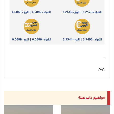
ــ
م.ج
مواضيع ذات صلة