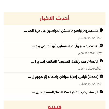
أحدث الاخبار
مستعمرون يهاجمون مساكن المواطنين في خربة الحم ...
07/آب/2026 07:09 م
بعد تجديد منع زيارات المعتقلين: أبو الحمص يدع ...
07/آب/2026 06:26 م
الرئاسة ترحب بإطلاق السعودية التحالف البحري ا ...
07/آب/2026 06:17 م
(محدث) نابلس: إصابة مواطن واعتقاله إثر هجوم ل ...
07/آب/2026 06:04 م
الرئاسة ترحب باتفاقية مكة للدفاع المشترك بين ...
07/آب/2026 05:25 م
فيديو
3 إصابات إثر تعرضهم للطعن في الطيبة داخل أراض ...