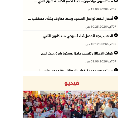
مستعمرون يهاجمون مجددا تجمع الكعابنة شرق الطي ...
07/آب/2026 12:08 م
أسعار النفط تواصل الصعود وسط مخاوف بشأن مستقب ...
07/آب/2026 10:25 ص
الذهب يتجه لأفضل أداء أسبوعي منذ كانون الثاني
07/آب/2026 10:12 ص
قوات الاحتلال تنصب حاجزا عسكريا شرق بيت لحم
07/آب/2026 09:06 ص
مستعمرون بحماية قوات الاحتلال يقتحمون برك سلي ...
07/آب/2026 08:39 ص
فيديو
الاحتلال يقتحم بلدة طمون جنوب طوباس
07/آب/2026 08:24 ص
محافظة القدس: انسحاب قوات الاحتلال من مخيم قل ...
07/آب/2026 08:23 ص
Previous
Next