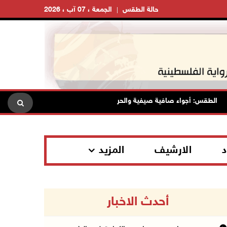
حالة الطقس
الجمعة ، 07 آب ، 2026
لطقس: أجواء صافية صيفية والحرارة حول معدلها العام
محافظة ا
د
الارشيف
المزيد
أحدث الاخبار