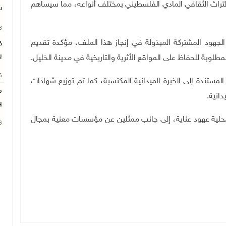
 التراث الثقافي المادي الفلسطيني بمختلف أنواعه، مما سيساهم
ش
26
لجهود المشتركة المبذولة في إنجاز هذا الملف، مؤكدة تقديم
ق
ب
مطلوبة للحفاظ على المواقع الأثرية والتاريخية في مدينة الخليل.
26
مستندة إلى الخبرة الميدانية المكتسبة، كما تم توزيع شهادات
م
دانية
.
ي
محلية عهود عناية، إلى جانب ممثلين عن مؤسسات معنية بمجال
26