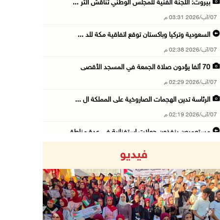
بيروت: اللجنة الفنية للمجلس الوطني تناقش التر ...
07/آب/2026 03:31 م
السعودية وتركيا وباكستان توقع اتفاقية مكة للد ...
07/آب/2026 02:38 م
70 ألفا يؤدون صلاة الجمعة في المسجد الأقصى
07/آب/2026 02:29 م
الرئاسة تدين الهجمات الصاروخية على المملكة ال ...
07/آب/2026 02:19 م
مستعمرون ينفذون جولات استفزازية في عدة مناطق ...
07/آب/2026 02:08 م
فيديو
أمين عام الجامعة العربية يحذر من نهج إسرائيل ...
07/آب/2026 01:41 م
مستعمرون يهاجمون صهريجا للمياه في خلايل اللوز ...
07/آب/2026 01:38 م
Previous
Next