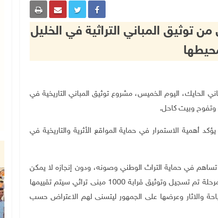
 من توثيق المباني التراثية في الخليل
حيطها
احة والآثار هاني الحايك، اليوم الخميس، مشروع توثيق المباني التاريخية في
وتفوح وبيت كاحل.
ؤكد أهمية الاستمرار في حماية المواقع الأثرية والتاريخية في
ي تساهم في حماية التراث الوطني وصونه، ودون إنجازه لا يمكن
تحقيق حماية فعالة لهذا الإرث الحضاري، وخلال هذه المرحلة تم تسجيل وتوثيق قرابة 1000 مبنى تراثي سيتم تقييمها
احة والاثار وعرضها على الجمهور ليتسنى لهم الاعتراض حسب