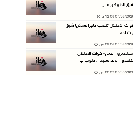
رق الطيبة برام ال
الطقس: أجواء صافية صيفية والحرارة حول معدلها ...
07/08/20 12:08 م
07/آب/2026 08:15 ص
وات الاحتلال تنصب حاجزا عسكريا شرق
تواصل انتهاكات الاحتلال والمستعمرين: اعتقالات ...
يت لحم
06/آب/2026 11:53 م
07/08/20 09:06 ص
الاحتلال يخطر باقتلاع أشجار من 310 دونمات وال ...
ستعمرون بحماية قوات الاحتلال
06/آب/2026 11:14 م
قتحمون برك سليمان جنوب ب
قوات الاحتلال تقتحم يعبد جنوب غرب جنين
07/08/20 08:39 ص
06/آب/2026 10:49 م
48 إصابة منذ بدء عدوان الاحتلال على مخيم قلند ...
06/آب/2026 10:45 م
الاحتلال يعتقل شابين من المغير
06/آب/2026 10:27 م
وزير الداخلية يبحث مع مكافحة المخدرات الدولي ...