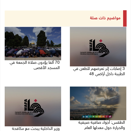
مواضيع ذات صلة
70 ألفا يؤدون صلاة الجمعة في
المسجد الأقصى
3 إصابات إثر تعرضهم للطعن في
الطيبة داخل أراضي 48
07/08/2026 02:29 م
07/08/2026 04:57 م
الطقس: أجواء صافية صيفية
والحرارة حول معدلها العام
وزير الداخلية يبحث مع مكافحة