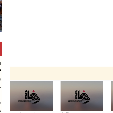
(
ه
26
م
ع
26
م