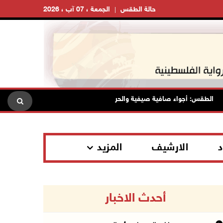
حالة الطقس
الجمعة ، 07 آب ، 2026
لطقس: أجواء صافية صيفية والحرارة حول معدلها العام
محافظة ا
د
الارشيف
المزيد
أحدث الاخبار