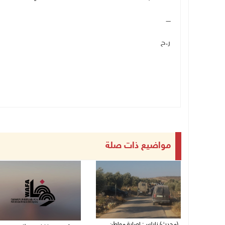
ــــ
ر.ح
مواضيع ذات صلة
(محدث) نابلس: إصابة مواطن