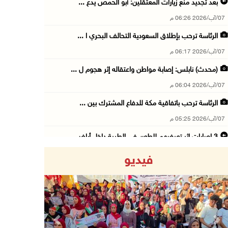
بعد تجديد منع زيارات المعتقلين: أبو الحمص يدع ...
07/آب/2026 06:26 م
الرئاسة ترحب بإطلاق السعودية التحالف البحري ا ...
07/آب/2026 06:17 م
(محدث) نابلس: إصابة مواطن واعتقاله إثر هجوم ل ...
07/آب/2026 06:04 م
الرئاسة ترحب باتفاقية مكة للدفاع المشترك بين ...
07/آب/2026 05:25 م
3 إصابات إثر تعرضهم للطعن في الطيبة داخل أراض ...
07/آب/2026 04:57 م
فيديو
بيروت: اللجنة الفنية للمجلس الوطني تناقش التر ...
07/آب/2026 03:31 م
السعودية وتركيا وباكستان توقع اتفاقية مكة للد ...
07/آب/2026 02:38 م
Previous
Next