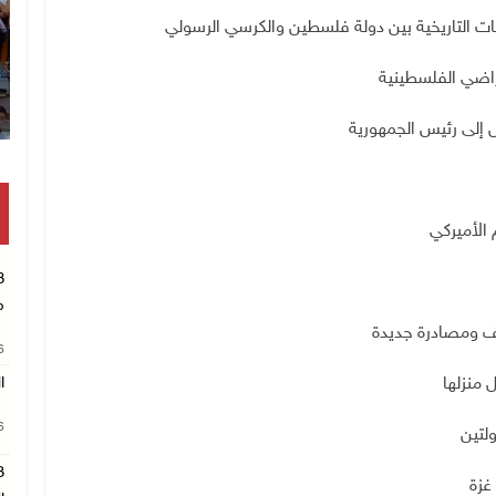
ات التاريخية بين دولة فلسطين والكرسي الرسولي
أراضي الفلسطينية
س إلى رئيس الجمهورية
م الأميركي
م
ف ومصادرة جديدة
26
 منزلها
ا
26
ولتين
غزة