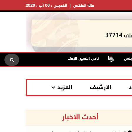
حالة الطقس
الخميس ، 06 آب ، 2026
س
نادي الأسير: الاحتلال يعتقل ويحقق ميدانياً مع أكثر من (60) مواطناً من مخيم قلنديا
د
الارشيف
المزيد
أحدث الاخبار