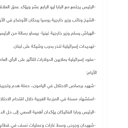
-
الرئيس يجتمع مع البابا ليو الرابع عشر ويؤكد عمق
العلاق
-
الشيخ ونائب وزير خارجية روسيا يبحثان الأوضاع في ال
-
الهباش يسلم وزير خارجية غينيا- بيساو رسالة من الرئي
-
تهديدات إسرائيلية تنذر بحرب وشيكة على لبنان
-
عقود إسرائيلية بملايين الدولارات للتأثير على الرأي العا
الأيام
:
-
شهيد برصاص الاحتلال في اليامون.. حملة هدم وتجري
-
استشهاد مسنة في المزرعة الغربية خلال اقتحام الاحتلال
-
الرئيس وبابا الفاتيكان يؤكدان أهمية السعي إلى حل الد
-
شهيدان وجرحى وسط غارات وعمليات نسف في قطاع 