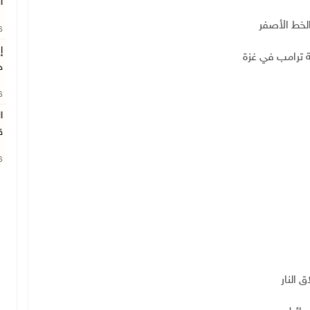
ا
الخط الأصفر
26
إ
 ترامب في غزة
ج
26
ا
ق
26
ق النار