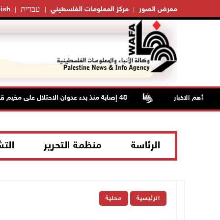
עברית
معرض الصور
مركز المعلومات الفلسطيني
ish
48 إصابة منذ بدء عدوان الاحتلال على مخيم قلنديا وكفر عقب شمال القدس
أهم الاخبار
الرئاسة
منظمة التحرير
الت
الرئيسية
محلية