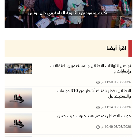
إصابة مسن بجروح ورضوض إثر اعتداء جيش الاحتلال ...
تكريم متفوقين بالثانوية العامة في خان يونس
06/آب/2026 09:13 م
ورشة توصي بخطة عاجلة لاستعادة التعليم الوجاهي ...
06/آب/2026 09:08 م
الرئيس يستقبل مجلس بلدية رام الله ويشدد على د ...
اقرأ أيضا
06/آب/2026 08:36 م
جماهير شعبنا تشيع جثمان الشهيد علاء صبيح في ت ...
تواصل انتهاكات الاحتلال والمستعمرين: اعتقالات
وإصابات و
06/آب/2026 08:33 م
06/08/2026 11:53 م
الاحتلال يوسع حملات الدهم والاعتقال في قلنديا ...
الاحتلال يخطر باقتلاع أشجار من 310 دونمات
06/آب/2026 08:06 م
والاستيلاء عل
الرئيس المصري وملك البحرين يشددان على ضرورة ت ...
06/08/2026 11:14 م
06/آب/2026 07:57 م
قوات الاحتلال تقتحم يعبد جنوب غرب جنين
الاحتلال يخطر بإزالة أشجار زيتون والاستيلاء ع ...
06/08/2026 10:49 م
06/آب/2026 07:53 م