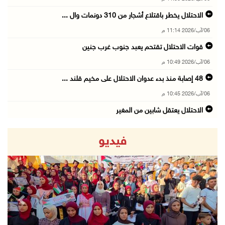
الاحتلال يخطر باقتلاع أشجار من 310 دونمات وال ...
06/آب/2026 11:14 م
قوات الاحتلال تقتحم يعبد جنوب غرب جنين
06/آب/2026 10:49 م
48 إصابة منذ بدء عدوان الاحتلال على مخيم قلند ...
06/آب/2026 10:45 م
الاحتلال يعتقل شابين من المغير
06/آب/2026 10:27 م
فيديو
وزير الداخلية يبحث مع مكافحة المخدرات الدولي ...
06/آب/2026 10:01 م
رئيس بلدية الخليل يطلع وفدا أميركيا على تطورا ...
06/آب/2026 09:59 م
revious
Next
06/آب/2026 09:17 م