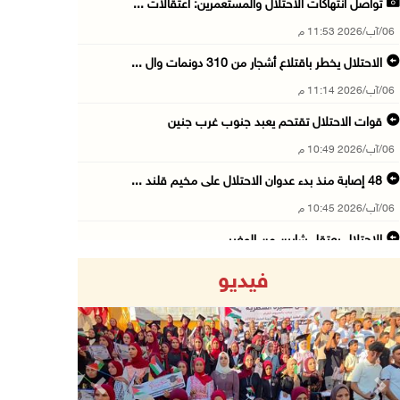
تواصل انتهاكات الاحتلال والمستعمرين: اعتقالات ...
06/آب/2026 11:53 م
الاحتلال يخطر باقتلاع أشجار من 310 دونمات وال ...
06/آب/2026 11:14 م
قوات الاحتلال تقتحم يعبد جنوب غرب جنين
06/آب/2026 10:49 م
48 إصابة منذ بدء عدوان الاحتلال على مخيم قلند ...
06/آب/2026 10:45 م
الاحتلال يعتقل شابين من المغير
06/آب/2026 10:27 م
فيديو
وزير الداخلية يبحث مع مكافحة المخدرات الدولي ...
06/آب/2026 10:01 م
رئيس بلدية الخليل يطلع وفدا أميركيا على تطورا ...
06/آب/2026 09:59 م
Previous
Next