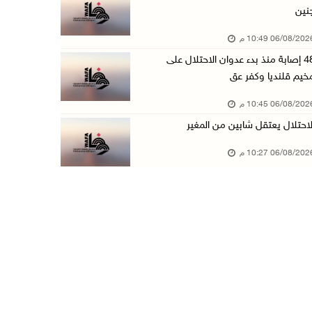
نين
الاحتلال يخطر بإزالة أشجار زيتون والاستيلاء ع ...
06/08/20 10:49 م
06/آب/2026 07:53 م
48 إصابة منذ بدء عدوان الاحتلال على
رابطة العالم الإسلامي تدين تواصل انتهاكات الا ...
خيم قلنديا وكفر عق
06/آب/2026 07:36 م
06/08/20 10:45 م
اليونيسف: استشهاد 300 طفل منذ وقف إطلاق النار ...
لاحتلال يعتقل شابين من المغير
06/آب/2026 07:34 م
06/08/20 10:27 م
الاحتلال يدمّر بيت الزوجية قبل ساعات من الزفا ...
06/آب/2026 07:27 م
إصابتان بالرصاص والاعتداء خلال اقتحام الاحتلا ...
06/آب/2026 06:56 م
الاحتلال يسلم جثمان الشهيد علاء صبيح من قرية ...
06/آب/2026 06:38 م
دودين والتميمي يسلمان قرار تخصيص أرض لصالح مد ...