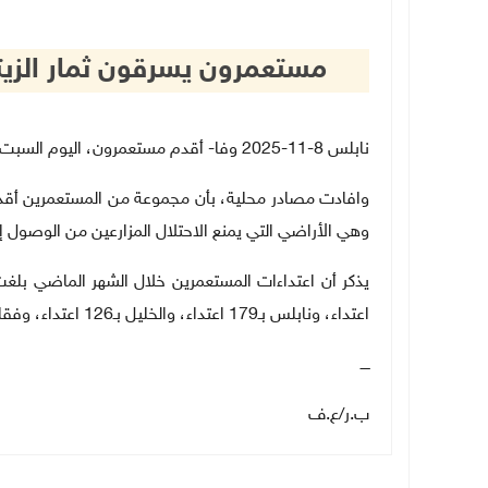
مستعمرون يسرقون ثمار الزي
نابلس 8-11-2025 وفا- أقدم مستعمرون، اليوم السبت، على سرقة ثمار الزيتون من أراضي عقربا جنوب نابلس
وافادت مصادر محلية، بأن مجموعة من المستعمرين أقدم
وهي الأراضي التي يمنع الاحتلال المزارعين من الوصول إل
اعتداء، ونابلس بـ179 اعتداء، والخليل بـ126 اعتداء، وفقا لهيئة مقاومة الجدار والاستيطان.
ــــ
ب.ر
/
ع.ف