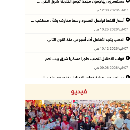
مستعمرون يهاجمون مجددا تجمع الكعابنة شرق الطي ...
07/آب/2026 12:08 م
أسعار النفط تواصل الصعود وسط مخاوف بشأن مستقب ...
07/آب/2026 10:25 ص
الذهب يتجه لأفضل أداء أسبوعي منذ كانون الثاني
07/آب/2026 10:12 ص
قوات الاحتلال تنصب حاجزا عسكريا شرق بيت لحم
07/آب/2026 09:06 ص
مستعمرون بحماية قوات الاحتلال يقتحمون برك سلي ...
07/آب/2026 08:39 ص
فيديو
الاحتلال يقتحم بلدة طمون جنوب طوباس
07/آب/2026 08:24 ص
محافظة القدس: انسحاب قوات الاحتلال من مخيم قل ...
07/آب/2026 08:23 ص
Previous
Next