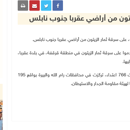
تون من أراضي عقربا جنوب نابلس
.
وا على سرقة ثمار الزيتون في منطقة قرقفة، في بلدة عقربا،
يها.
يذكر أن اعتداءات المستعمرين خلال الشهر الماضي بلغت 766 اعتداء، تركزت في محافظات رام الله والبيرة بواقع 195