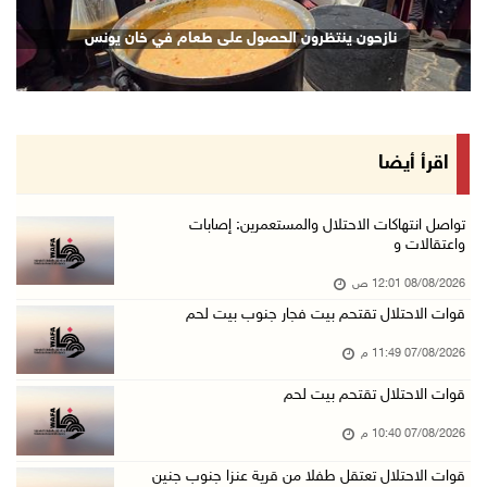
نادي الأسير: تجديد أمرَ منع زيارات الأسرى إجر ...
نازحون ينتظرون الحصول على طعام في خان يونس
07/آب/2026 08:24 م
مستعمرون يهاجمون قرية أبو نجيم ويصيبون مواطني ...
07/آب/2026 08:08 م
مستعمرون يهاجمون مساكن المواطنين في خربة الحم ...
اقرأ أيضا
07/آب/2026 07:09 م
بعد تجديد منع زيارات المعتقلين: أبو الحمص يدع ...
تواصل انتهاكات الاحتلال والمستعمرين: إصابات
واعتقالات و
07/آب/2026 06:26 م
08/08/2026 12:01 ص
الرئاسة ترحب بإطلاق السعودية التحالف البحري ا ...
قوات الاحتلال تقتحم بيت فجار جنوب بيت لحم
07/آب/2026 06:17 م
07/08/2026 11:49 م
(محدث) نابلس: إصابة مواطن واعتقاله إثر هجوم ل ...
07/آب/2026 06:04 م
قوات الاحتلال تقتحم بيت لحم
الرئاسة ترحب باتفاقية مكة للدفاع المشترك بين ...
07/08/2026 10:40 م
07/آب/2026 05:25 م
قوات الاحتلال تعتقل طفلا من قرية عنزا جنوب جنين