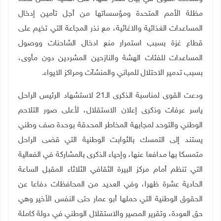
مظلة الأمم المتحدة ومؤسساتها من أجل تأمين إدخال
المساعدات الغذائية والاغاثية، مع نذر المجاعة التي تخيم على
قطاع غزة بسبب استمرار منع ادخال الشاحنات ووصول
المساعدات للفئات الهشة والنازحين المشردين دون مأوى،
بسبب تدمير الاحتلال للمباني والمنشآت ومراكز الايواء.
ودعت القوى لمناسبة الذكرى الـ21 لاستشهاد الرئيس الراحل
ياسر عرفات وذكرى إعلان الاستقلال، لأعلى صور التلاحم
الوطني والتوحد لمجابهة المخاطر المحدقة بوحدة صف وطني
يستند إلى التمسك بالثوابت الوطنية التي قضى الراحل
متمسكا بها مدافعا عنها، وإحياء الذكرى بالمشاركة في الفعالية
التي تنظم أمام مركز البيرة الثقافي الثلاثاء المقبل الساعة
الحادية عشرة ظهرا، وفي العديد من المحافظات دفاعا عن
الحقوق الوطنية التي حملها أبو عمار حتى النفس الأخير وهي
حق العودة، وتقرير المصير والاستقلال الوطني في دولة كاملة