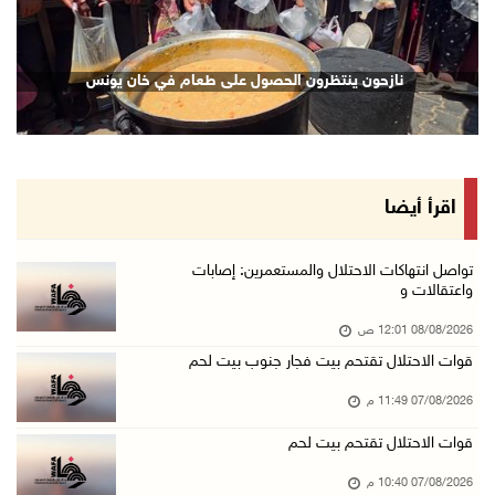
07/آب/2026 08:48 م
نادي الأسير: تجديد أمرَ منع زيارات الأسرى إجر ...
نازحون ينتظرون الحصول على طعام في خان يونس
07/آب/2026 08:24 م
مستعمرون يهاجمون قرية أبو نجيم ويصيبون مواطني ...
07/آب/2026 08:08 م
مستعمرون يهاجمون مساكن المواطنين في خربة الحم ...
اقرأ أيضا
07/آب/2026 07:09 م
بعد تجديد منع زيارات المعتقلين: أبو الحمص يدع ...
تواصل انتهاكات الاحتلال والمستعمرين: إصابات
واعتقالات و
07/آب/2026 06:26 م
08/08/2026 12:01 ص
الرئاسة ترحب بإطلاق السعودية التحالف البحري ا ...
قوات الاحتلال تقتحم بيت فجار جنوب بيت لحم
07/آب/2026 06:17 م
07/08/2026 11:49 م
(محدث) نابلس: إصابة مواطن واعتقاله إثر هجوم ل ...
07/آب/2026 06:04 م
قوات الاحتلال تقتحم بيت لحم
الرئاسة ترحب باتفاقية مكة للدفاع المشترك بين ...
07/08/2026 10:40 م