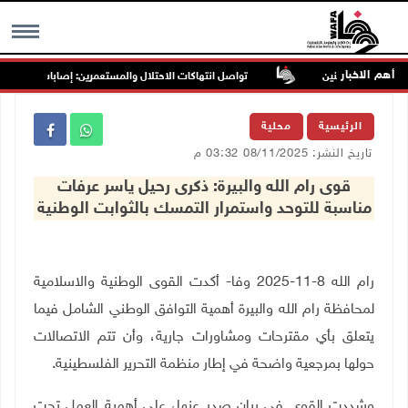
أهم الاخبار
جنوب غرب جنين
تواصل انتهاكات الاحتلال والمستعمرين: إصابات واعتقالات و
MENU
الرئيسية
محلية
تاريخ النشر: 08/11/2025 03:32 م
قوى رام الله والبيرة: ذكرى رحيل ياسر عرفات
مناسبة للتوحد واستمرار التمسك بالثوابت الوطنية
رام الله 8-11-2025 وفا- أكدت القوى الوطنية والاسلامية
لمحافظة رام الله والبيرة أهمية التوافق الوطني الشامل فيما
يتعلق بأي مقترحات ومشاورات جارية، وأن تتم الاتصالات
حولها بمرجعية واضحة في إطار منظمة التحرير الفلسطينية.
وشددت القوى في بيان صدر عنها، على أهمية العمل تحت