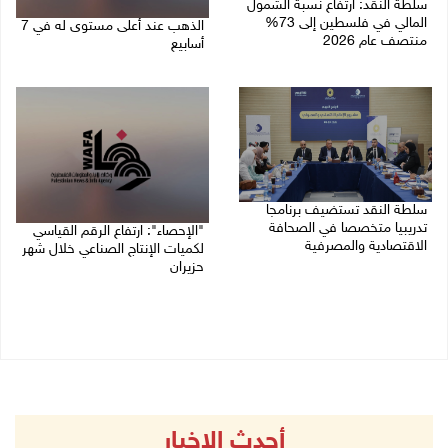
سلطة النقد: ارتفاع نسبة الشمول
المالي في فلسطين إلى 73%
الذهب عند أعلى مستوى له في 7
منتصف عام 2026
أسابيع
06/08/2026 02:31 م
06/08/2026 09:41 ص
سلطة النقد تستضيف برنامجا
تدريبيا متخصصا في الصحافة
"الإحصاء": ارتفاع الرقم القياسي
الاقتصادية والمصرفية
لكميات الإنتاج الصناعي خلال شهر
حزيران
05/08/2026 05:10 م
05/08/2026 09:36 ص
أحدث الاخبار