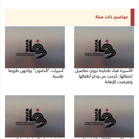
مواضيع ذات صلة
الأسيرة هناء طحاينة تروي تفاصيل
أسيرات "الدامون" يواجهن ظروفا
اعتقالها: حُرمت من وداع أطفالها
قاسية
وتعرضت للإهانة
05/08/2026 11:47 ص
05/08/2026 12:39 م