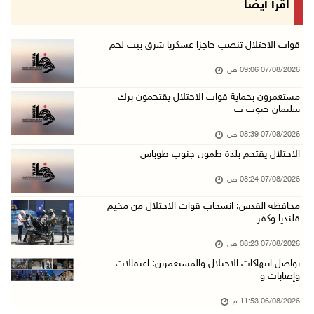
اقرأ أيضا
06/آب/2026 10:01 م
رئيس بلدية الخليل يطلع وفدا أميركيا على تطورا ...
قوات الاحتلال تنصب حاجزا عسكريا شرق بيت لحم
06/آب/2026 09:59 م
07/08/2026 09:06 ص
مستعمرون بحماية قوات الاحتلال يقتحمون برك
سليمان جنوب ب
06/آب/2026 09:17 م
إصابة مسن بجروح ورضوض إثر اعتداء جيش الاحتلال ...
07/08/2026 08:39 ص
06/آب/2026 09:13 م
الاحتلال يقتحم بلدة طمون جنوب طوباس
ورشة توصي بخطة عاجلة لاستعادة التعليم الوجاهي ...
07/08/2026 08:24 ص
06/آب/2026 09:08 م
محافظة القدس: انسحاب قوات الاحتلال من مخيم
قلنديا وكفر
الرئيس يستقبل مجلس بلدية رام الله ويشدد على د ...
06/آب/2026 08:36 م
07/08/2026 08:23 ص
تواصل انتهاكات الاحتلال والمستعمرين: اعتقالات
جماهير شعبنا تشيع جثمان الشهيد علاء صبيح في ت ...
وإصابات و
06/آب/2026 08:33 م
06/08/2026 11:53 م
الاحتلال يوسع حملات الدهم والاعتقال في قلنديا ...