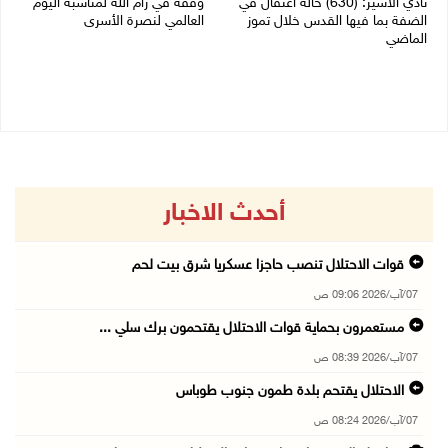
نادي الأسير: (630) حالة اعتقال في
وقفة في رام الله لمناسبة اليوم
الضفة بما فيها القدس خلال تموز
العالمي لنصرة الأسرى
الماضي
03/08/2026 01:40 م
04/08/2026 02:33 م
أحدث الاخبار
قوات الاحتلال تنصب حاجزا عسكريا شرق بيت لحم
07/آب/2026 09:06 ص
مستعمرون بحماية قوات الاحتلال يقتحمون برك سلي ...
07/آب/2026 08:39 ص
الاحتلال يقتحم بلدة طمون جنوب طوباس
07/آب/2026 08:24 ص