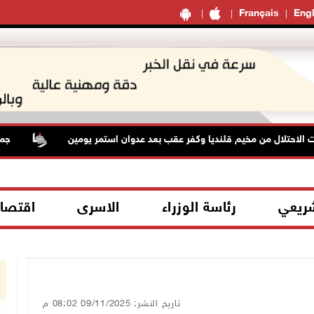
Français
Engl
حتلال من مخيم قلنديا وكفر عقب بعد عدوان استمر يومين
جماهير
شريعي
رئاسة الوزراء
الاسرى
اقتصا
تاريخ النشر: 09/11/2025 08:02 م