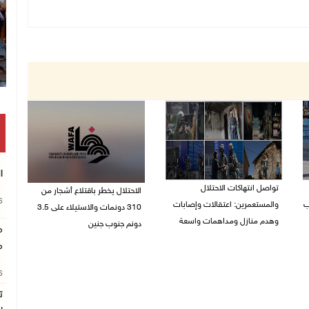
ا
تواصل انتهاكات الاحتلال
الاحتلال يخطر باقتلاع أشجار من
26
ب
والمستعمرين: اعتقالات وإصابات
310 دونمات والاستيلاء على 3.5
وهدم منازل ومداهمات واسعة
دونم جنوب جنين
م
06/08/2026 11:53 م
م
06/08/2026 11:14 م
26
ت