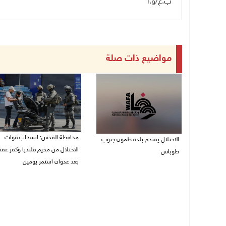
ب.غ/و.أ
مواضيع ذات صلة
محافظة القدس: انسحاب قوات
الاحتلال يقتحم بلدة طمون جنوب
الاحتلال من مخيم قلنديا وكفر عق
طوباس
بعد عدوان استمر يومين
07/08/2026 08:24 ص
07/08/2026 08:23 ص