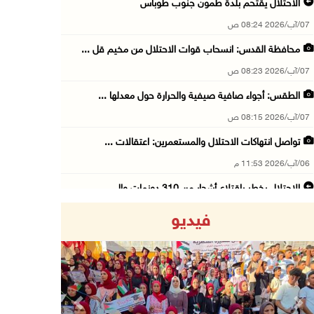
الاحتلال يقتحم بلدة طمون جنوب طوباس
07/آب/2026 08:24 ص
محافظة القدس: انسحاب قوات الاحتلال من مخيم قل ...
07/آب/2026 08:23 ص
الطقس: أجواء صافية صيفية والحرارة حول معدلها ...
07/آب/2026 08:15 ص
تواصل انتهاكات الاحتلال والمستعمرين: اعتقالات ...
06/آب/2026 11:53 م
الاحتلال يخطر باقتلاع أشجار من 310 دونمات وال ...
06/آب/2026 11:14 م
فيديو
قوات الاحتلال تقتحم يعبد جنوب غرب جنين
06/آب/2026 10:49 م
48 إصابة منذ بدء عدوان الاحتلال على مخيم قلند ...
06/آب/2026 10:45 م
Previous
Next