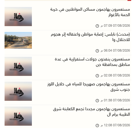
أمين عام الجامعة العربية يحذر من نهج إسرائيل ...
مستعمرون يهاجمون مساكن المواطنين في خربة
الحمة بالأغوار
07/آب/2026 01:41 م
07/08/2026 07:09 م
مستعمرون يهاجمون صهريجا للمياه في خلايل اللوز ...
(محدث) نابلس: إصابة مواطن واعتقاله إثر هجوم
07/آب/2026 01:38 م
للاحتلال وا
مستعمرون يهاجمون مجددا تجمع الكعابنة شرق الطي ...
07/08/2026 06:04 م
07/آب/2026 12:08 م
مستعمرون ينفذون جولات استفزازية في عدة
مناطق بمحافظة جن
أسعار النفط تواصل الصعود وسط مخاوف بشأن مستقب ...
07/آب/2026 10:25 ص
07/08/2026 02:08 م
مستعمرون يهاجمون صهريجا للمياه في خلايل اللوز
الذهب يتجه لأفضل أداء أسبوعي منذ كانون الثاني
جنوب شرق
07/آب/2026 10:12 ص
07/08/2026 01:38 م
قوات الاحتلال تنصب حاجزا عسكريا شرق بيت لحم
مستعمرون يهاجمون مجددا تجمع الكعابنة شرق
07/آب/2026 09:06 ص
الطيبة برام ال
مستعمرون بحماية قوات الاحتلال يقتحمون برك سلي ...
07/08/2026 12:08 م
07/آب/2026 08:39 ص