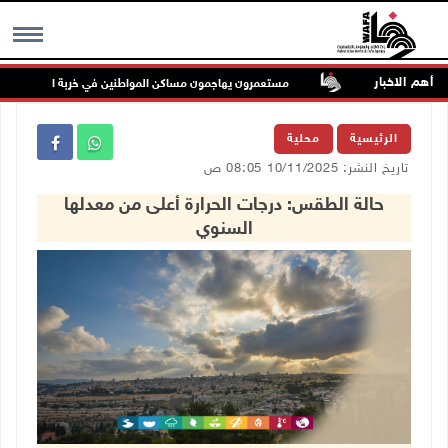
أهم الاخبار
رية الملاحة
مستعمرون يهاجمون مساكن المواطنين في خربة الحمة بالأغوار ال
MENU
الرئيسية
محلية
تاريخ النشر: 10/11/2025 08:05 ص
حالة الطقس: درجات الحرارة أعلى من معدلها
السنوي