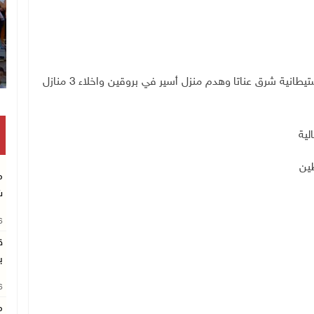
انتشال رفات شهيد مجهول الهوية بخان يونس
تشييع جثمان الشهيد دراوشة في الفارعة واقامة بؤرة استيطانية شرق عناتا وهدم منزل أسير في بروقين واخلاء 3 منازل
لية
م
ش
26
ق
ب
26
م