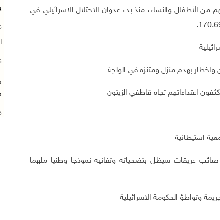
ي
ة الشهداء في قطاع غزة إلى 69.176 أغلبيتهم من الأطفال والنساء، منذ بدء عدوان الاحتلال الاسرائيلي في
26
ا
ائيلية
26
واخطار بهدم منزل ومتنزه في الولجة
م
ون اعتداءاتهم تجاه قاطفي الزيتون
م
26
عية استيطانية
 صائب عريقات سيظل بتضحياته وتفانيه نموذجا وطنيا ملهما
يمة وتواطؤ الحكومة الاسرائيلية