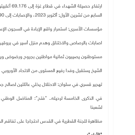
ارتفاع حصيل
السابع من تشرين الأول: أكتوبر 2023، والإصابات إلى 170.690.
مؤسسات الأسرى: استمرار واقع الإبادة في السجون الإسر
اصابات بالرصاص والاختناق وهدم منزل أسير في بروقين 
مستوطنون يصيبون ثمانية مواطنين بجروح ورضوض ويكثف
الشيخ يستقبل وفدا رفيع المستوى من الاتحاد الأوروبي
تهجير قسري في سلوان: الاحتلال يخلي عائلتين لصالح جم
في الذكرى الخامسة لرحيله.. "فتح": المناضل الوطني
لشعبنا
مظاهرة للجنة القطرية في القدس احتجاجا على تفاقم الجر