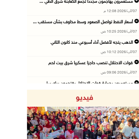
مستعمرون يهاجمون مجددا تجمع الكعابنة شرق الطي ...
07/آب/2026 12:08 م
أسعار النفط تواصل الصعود وسط مخاوف بشأن مستقب ...
07/آب/2026 10:25 ص
الذهب يتجه لأفضل أداء أسبوعي منذ كانون الثاني
07/آب/2026 10:12 ص
قوات الاحتلال تنصب حاجزا عسكريا شرق بيت لحم
07/آب/2026 09:06 ص
مستعمرون بحماية قوات الاحتلال يقتحمون برك سلي ...
07/آب/2026 08:39 ص
فيديو
الاحتلال يقتحم بلدة طمون جنوب طوباس
07/آب/2026 08:24 ص
محافظة القدس: انسحاب قوات الاحتلال من مخيم قل ...
07/آب/2026 08:23 ص
Previous
Next