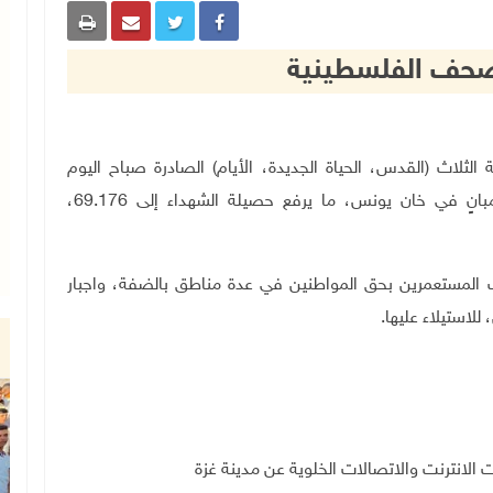
الصحف الفلسطينية
 الفلسطينية الثلاث (القدس، الحياة الجديدة، الأيام) الصادرة صباح اليوم
الاثنين، استشهاد مواطنين واستمرار عمليات نسف مبانٍ في خان يونس، ما يرفع حصيلة الشهداء إلى 69.176،
 المستعمرين بحق المواطنين في عدة مناطق بالضفة، واجبار
لاستيلاء عليها.
انترنت والاتصالات الخلوية عن مدينة غزة