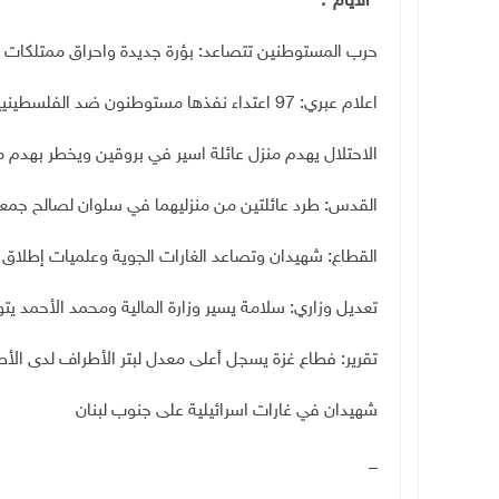
"الأيام":
حرب المستوطنين تتصاعد: بؤرة جديدة واحراق ممتلكات 
اعلام عبري: 97 اعتداء نفذها مستوطنون ضد الفلسطينيين بالضفة الشهر الماضي
الاحتلال يهدم منزل عائلة اسير في بروقين ويخطر بهدم م
القدس: طرد عائلتين من منزليهما في سلوان لصالح جمعي
القطاع: شهيدان وتصاعد الغارات الجوية وعلميات إطلاق ن
تعديل وزاري: سلامة يسير وزارة المالية ومحمد الأحمد ي
تقرير: فطاع غزة يسجل أعلى معدل لبتر الأطراف لدى الأط
شهيدان في غارات اسرائيلية على جنوب لبنان
_