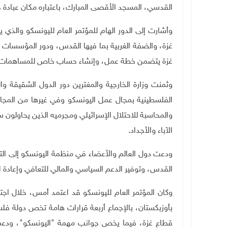
القدسي، المسجد الأقصى المبارك، باعتباره مكان عبادة 
وأشارت إلى الدور الهام للمؤتمر العام لليونسكو والذي ي
غزة، والضفة الغربية بما فيها القدس، ودور المؤسسات ال
غزة يتضمن خطة عمل، وإنشاء حساب خاص للمساهمات الط
وثمنت وزارة الخارجية والمغترين دور الدول الشقيقة و
الفلسطينية بمجال عمل اليونسكو وفي غيرها من المجالا
والمحاسبة للاحتلال الإسرائيلي ومجرميه الذين يحاولو
الآباء والأجداد.
ودعت دول العالم والأعضاء في منظمة اليونسكو إلى التوح
القدس، وتوفير الدعم السياسي والمالي للتعافي وإعادة ال
وكان المؤتمر العام لليونسكو قد اعتمد أمس، خلال اجتم
بأوزبكستان، بالإجماع أربعة قرارات هامة تخص دولة فل
قطاع غزة، فيما يخص جوانب مهمة "اليونسكو"، ودعم اس