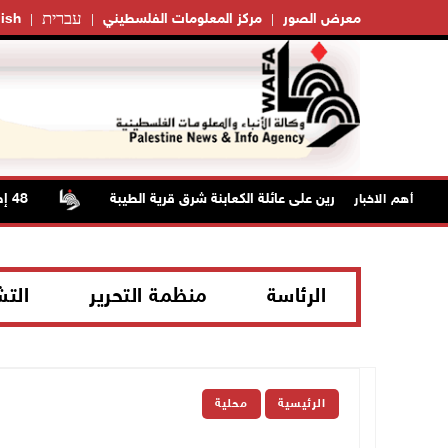
עברית
معرض الصور
مركز المعلومات الفلسطيني
ish
48 إصابة منذ بدء عدوان الاحتلال على مخيم قلنديا وكفر عقب شمال القدس
أهم الاخبار
الرئاسة
منظمة التحرير
الت
الرئيسية
محلية