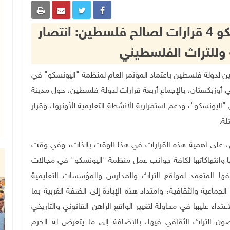
"الخارجية" ترحب باعتماد اليونسكو 4 قرارات لصالح فلسطين: انتصار
 وللتراث الفلسطيني
ارجية والمغتربين لدولة فلسطين باعتماد المؤتمر العام لمنظمة "اليونسكو" في
في أوزبكستان، بالإجماع أربعة قرارات لدولة فلسطين، حول مدينة
يونسكو"، ودعم استمرارية الأنشطة التعليمية للأونروا، وقرار
لة.
، على أهمية هذه القرارات في هذا الوقت بالذات، وفي وقت
مها وانتهاكاتها لكافة جوانب عمل منظمة "اليونسكو" في مجالات
افها المتعمد لمواقع التراث والمدارس والمؤسسات التعليمية
لجماعية والثقافية، وامتداد هذه الإبادة إلى الضفة الغربية بما
عتداء عليها في محاولة لتغيير الواقع الراهن القانوني والتاريخي
التراث الثقافي فيها، بالإضافة إلى ما يتعرض له الحرم