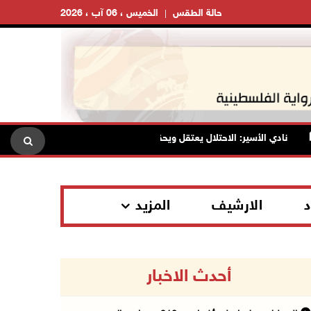
حالة الطقس
الخميس ، 06 آب ، 2026
نادي الأسير: الاحتلال يعتقل ويحقق ميدانياً مع أكثر من (60) مواطناً من مخيم قلنديا
د
الارشيف
المزيد
أحدث الاخبار