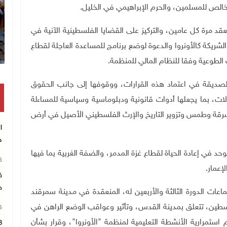
خالص للمسلمين، والحرم الإبراهيمي في الخليل.
عقد مرة كل عامين، والتركيز على القضايا الفلسطينية الآنية في
شريكة كالأونروا والدعوة لوضع برنامج للمساعدة العاجلة لقطاع
وعية وفقا للنظام المالي للمنظمة.
الصديقة في اعتماد هذه القرارات، ووقوفها إلى جانب الحقوق
ت، بما يجعلها أدوات قانونية ودبلوماسية وسياسية للمساءلة
ن سرقة وطمس وتزوير التاريخ والإرث الفلسطيني الأصيل في أرض
د
د في إعادة الحياة لقطاع غزة المدمر، والضفة الغربية بما فيها
26
إعمار.
ق
ج
اعات الدورة الثالثة والأربعين له، المنعقدة في مدينة سمرقند
سطين، تتعلق بمدينة القدس، وتأثير وعواقب الوضع الراهن في
26
تمرارية الأنشطة التعليمية لمنظمة "الأونروا"، وقرار بشأن