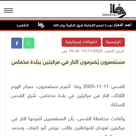
أهم الاخبار
 يهاجمون مجددا تجمع الكعابنة شرق الطيبة برام الله
الطقس: أجواء صافية ص
MENU
الرئيسية
انتهاكات إسرائيلية
تاريخ النشر: 11/11/2025 10:44 ص
مستعمرون يُضرمون النار في مركبتين ببلدة مخماس
القدس 11-11-2025 وفا- أضرم مستعمرون، صباح اليوم
الثلاثاء، النار في مركبتين في بلدة مخماس، شرق القدس
المحتلة
.
وأفادت محافظة القدس، بأن المستعمرين أضرموا النار في
مركبتين تعودان للمواطنين طالب عوض أبو كنعان، ومحمد