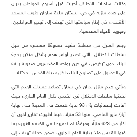
وكانت سلطات الاحتلال أجبرت قبل أسبوع المواطن بدران
على هدم منزله في حي البستان ببلدة سلوان جنوب المسجد
الأقصى، في إطار سياستها التي تهدف إلى تهجير المواطنين،
وتهويد الأحياء المقدسية
.
ويقع المنزل في منطقة تشهد ضغوطًا مستمرة من قبل
سلطات الاحتلال، التي تصدر أوامر هدم بشكل متكرر بحجة
البناء بدون ترخيص، في حين يواجه المقدسيون صعوبة بالغة
في الحصول على تصاريح للبناء داخل مدينة القدس المحتلة
.
ويأتي هدم منزل بدران في سياق تصاعد عمليات الهدم التي
نفذتها سلطات الاحتلال في القدس خلال العام الجاري، حيث
أفادت إحصائيات بأن 93 بناية هدمت في المدينة حتى نهاية
أيار/ مايو الماضي، منها 53 منزلا، فيما أظهرت تقارير أخرى أن
أكثر من 623 منزلًا ومرفقًا تم تدميرها في الضفة الغربية بما
فيها القدس منذ بداية العام الجاري، ضمن حملة تهدف إلى