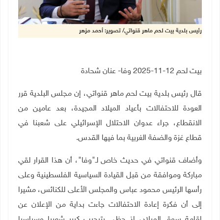
رئيس بلدية بيت لحم ماهر قنواتي/ تصوير: أحمد مزهر
بيت لحم 12-11-2025 وفا- عنان شحادة
قال رئيس بلدية بيت لحم ماهر قنواتي، إن مجلس البلدية قرر
العودة للاحتفالات بأعياد الميلاد المجيدة، بعد عامين من
الانقطاع، جراء عدوان الاحتلال الإسرائيلي على شعبنا في
قطاع غزة والضفة الغربية بما فيها القدس
.
وأضاف قنواتي في حديث خاص لـ"وفا"، أن هذا القرار لقي
مباركة وموافقة من قبل القيادة السياسية الفلسطينية وعلى
رأسها الرئيس محمود عباس والمجلس الأعلى للكنائس، مشيرا
إلى أن فكرة إعادة الاحتفالات جاءت بداية من الإعلان عن
إقامة سوق الميلاد، إذ حظي بترحيب كبير شعبيا وسياسيا