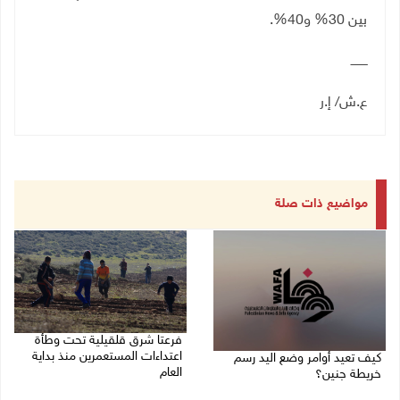
بين 30% و40%.
ـــــــــ
ع.ش/ إ.ر
مواضيع ذات صلة
فرعتا شرق قلقيلية تحت وطأة
اعتداءات المستعمرين منذ بداية
كيف تعيد أوامر وضع اليد رسم
العام
خريطة جنين؟