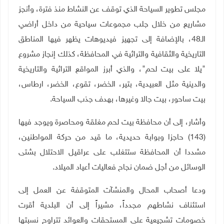
مجلس تطوير السياحة الذي توقف عن النشاط منذ فترة، وأنجز
مشاريع من خلال جلب مجموعات سياحية من داخل أراضي
الـ48، بالإضافة إلى تجهيز فيديوهات يظهر فيها المناطق
التاريخية والثقافية والتراثية في المحافظة، كذلك إنجاز مشروع
"يلا على بيت لحم"، والذي أبرز المواقع التراثية والتاريخية
والدينية مثل العبيدية، بتير، الخضر، تقوع، الخضر، ارطاس،
بيت ساحور، بيت جالا وغيرها، بهدف جذب السياحة
.
وأشار، إلى أن محافظة بيت لحم مغلقة ومحاصرة ويوجد فيها
(143) حاجزا وبوابة حديدية، ما قيد من حركة المواطنين،
مشددا أن المحافظة ستتغلب على عراقيل الاحتلال بشتى
الوسائل من أجل ضمان نجاح فعاليات أعياد الميلاد.
ودعا أصحاب المحال والمنشآت المتوقفة عن العمل إلى
استئناف نشاطهم مجدداً، مشيراً إلى أن البلدية أقرت
خصومات تشجيعية على المستحقات والعوائد تتراوح نسبتها