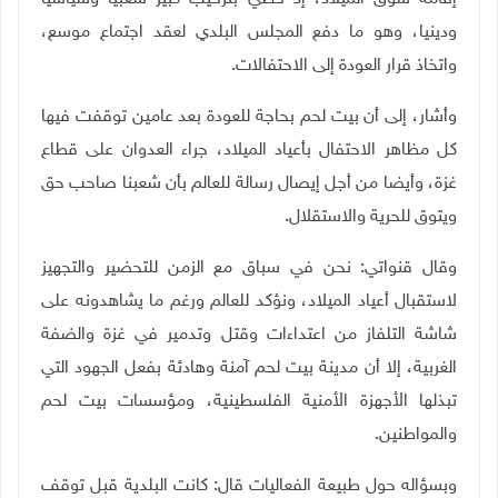
ودينيا، وهو ما دفع المجلس البلدي لعقد اجتماع موسع،
واتخاذ قرار العودة إلى الاحتفالات.
وأشار، إلى أن بيت لحم بحاجة للعودة بعد عامين توقفت فيها
كل مظاهر الاحتفال بأعياد الميلاد، جراء العدوان على قطاع
غزة، وأيضا من أجل إيصال رسالة للعالم بأن شعبنا صاحب حق
ويتوق للحرية والاستقلال.
وقال قنواتي: نحن في سباق مع الزمن للتحضير والتجهيز
لاستقبال أعياد الميلاد، ونؤكد للعالم ورغم ما يشاهدونه على
شاشة التلفاز من اعتداءات وقتل وتدمير في غزة والضفة
الغربية، إلا أن مدينة بيت لحم آمنة وهادئة بفعل الجهود التي
تبذلها الأجهزة الأمنية الفلسطينية، ومؤسسات بيت لحم
والمواطنين.
وبسؤاله حول طبيعة الفعاليات قال: كانت البلدية قبل توقف