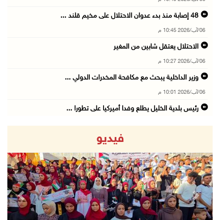
48 إصابة منذ بدء عدوان الاحتلال على مخيم قلند ...
06/آب/2026 10:45 م
الاحتلال يعتقل شابين من المغير
06/آب/2026 10:27 م
وزير الداخلية يبحث مع مكافحة المخدرات الدولي ...
06/آب/2026 10:01 م
رئيس بلدية الخليل يطلع وفدا أميركيا على تطورا ...
06/آب/2026 09:59 م
فيديو
06/آب/2026 09:17 م
إصابة مسن بجروح ورضوض إثر اعتداء جيش الاحتلال ...
06/آب/2026 09:13 م
revious
Next
ورشة توصي بخطة عاجلة لاستعادة التعليم الوجاهي ...
06/آب/2026 09:08 م