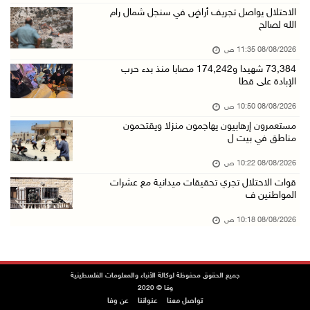
الاحتلال يواصل تجريف أراضٍ في سنجل شمال رام
08/آب/2026 10:10 ص
الله لصالح
الاحتلال ينصب حاجزا عسكريا في نعلين غرب رام ا ...
08/08/2026 11:35 ص
08/آب/2026 09:38 ص
73,384 شهيدا و174,242 مصابا منذ بدء حرب
الإبادة على قطا
3 إصابات برصاص الاحتلال شمال خان يونس
08/آب/2026 09:09 ص
08/08/2026 10:50 ص
مستعمرون إرهابيون يهاجمون منزلا ويقتحمون
ارتفاع أسعار النفط
مناطق في بيت ل
08/آب/2026 08:23 ص
08/08/2026 10:22 ص
أبرز عناوين الصحف الفلسطينية
قوات الاحتلال تجري تحقيقات ميدانية مع عشرات
08/آب/2026 08:21 ص
المواطنين ف
حالة الطقس: ارتفاع طفيف وموجة حر شديدة اعتبار ...
08/08/2026 10:18 ص
08/آب/2026 07:52 ص
تواصل انتهاكات الاحتلال والمستعمرين: إصابات و ...
جميع الحقوق محفوظة لوكالة الأنباء والمعلومات الفلسطينية
08/آب/2026 12:01 ص
وفا © 2020
تواصل معنا
عنواننا
عن وفا
قوات الاحتلال تقتحم بيت فجار جنوب بيت لحم