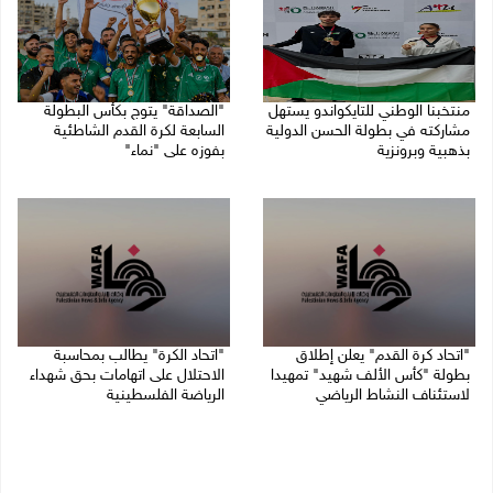
منتخبنا الوطني للتايكواندو يستهل
"الصداقة" يتوج بكأس البطولة
مشاركته في بطولة الحسن الدولية
السابعة لكرة القدم الشاطئية
بذهبية وبرونزية
بفوزه على "نماء"
08/08/2026 11:06 ص
02/08/2026 09:20 م
"اتحاد كرة القدم" يعلن إطلاق
"اتحاد الكرة" يطالب بمحاسبة
بطولة "كأس الألف شهيد" تمهيدا
الاحتلال على اتهامات بحق شهداء
لاستئناف النشاط الرياضي
الرياضة الفلسطينية
01/08/2026 03:29 م
30/07/2026 04:08 م