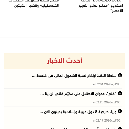
"Eco-Expo 2026" تتويجا
مخيم قلنديا يستهدف المخيمات
لمشروع "مختبر صناع التغيير
الفلسطينية وقضية اللاجئين
الأخضر"
06/08/2026 12:16 م
06/08/2026 01:18 م
أحدث الاخبار
سلطة النقد: ارتفاع نسبة الشمول المالي في فلسط ...
06/آب/2026 02:31 م
"فتح": عدوان الاحتلال على مخيّم قلنديا لن ينا ...
06/آب/2026 02:28 م
وزراء خارجية 8 دول عربية وإسلامية يدينون الان ...
06/آب/2026 02:17 م