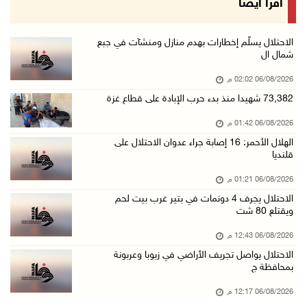
اقرأ أيضا
06/آب/2026 12:43 م
"لجنة الانتخابات" وبرنامج الأمم المتحدة الإنم ...
الاحتلال يسلّم إخطارات بهدم منازل ومنشآت في جبع
شمال ال
06/آب/2026 12:36 م
06/08/2026 02:02 م
"التعاون الإسلامي" تدين عدوان الاحتلال على مخ ...
73,382 شهيدا منذ بدء حرب الإبادة على قطاع غزة
06/آب/2026 12:31 م
06/08/2026 01:42 م
الحصار يعيد صناعة الفخار إلى الواجهة في غزة
الهلال الأحمر: 16 إصابة جراء عدوان الاحتلال على
06/آب/2026 12:25 م
قلنديا
الاحتلال يواصل تجريف الأراضي في زبوبا وعربونة ...
06/08/2026 01:21 م
06/آب/2026 12:17 م
الاحتلال يجرف 4 دونمات في بتير غرب بيت لحم
ويقتلع 80 شت
محافظة القدس: العدوان على مخيم قلنديا يستهدف ...
06/آب/2026 12:16 م
06/08/2026 12:43 م
الاحتلال يواصل تجريف الأراضي في زبوبا وعربونة
الاحتلال يعتقل 3 مواطنين من أريحا
بمحافظة ج
06/آب/2026 12:15 م
06/08/2026 12:17 م
الرئاسة تدين وتحذر الاحتلال من استمرار حربه ا ...