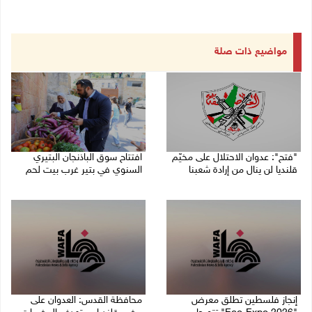
مواضيع ذات صلة
"فتح": عدوان الاحتلال على مخيّم
افتتاح سوق الباذنجان البتيري
قلنديا لن ينال من إرادة شعبنا
السنوي في بتير غرب بيت لحم
06/08/2026 02:28 م
06/08/2026 01:50 م
إنجاز فلسطين تطلق معرض
محافظة القدس: العدوان على