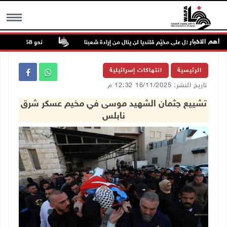
أهم الاخبار
دوان الاحتلال على مخيّم قلنديا لن ينال من إرادة شعبنا
نحو 58 ألف إصابة بجدري الماء في قطاع غزة منذ بداية العام
MENU
الرئيسية
انتهاكات إسرائيلية
تاريخ النشر: 16/11/2025 12:32 م
تشييع جثمان الشهيد موسى في مخيم عسكر شرق
نابلس