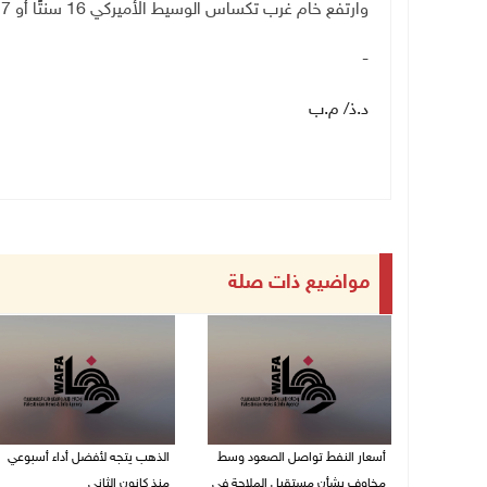
وارتفع خام غرب تكساس الوسيط الأميركي 16 سنتًا أو 0.27% إلى 59.11 دولارًا
-
د.ذ/ م.ب
مواضيع ذات صلة
أسعار النفط تواصل الصعود وسط
الذهب يتجه لأفضل أداء أسبوعي
مخاوف بشأن مستقبل الملاحة في
منذ كانون الثاني