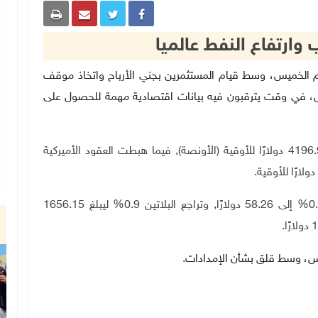
 وارتفاع النفط عالميا
ر الذهب اليوم الخميس، وسط قيام المستثمرين بجني الأرباح واتخاذ موقف
قبل، في وقت يترقبون فيه بيانات اقتصادية مهمة للحصول على
وانخفض الذهب في المعاملات الفورية 0.2% إلى 4196.96 دولارًا للأوقية (الأونصة), فيما هبطت العقود الأميركية
.
وبالنسبة للمعادن النفيسة الأخرى، انخفضت الفضة 0.4% إلى 58.26 دولارًا, وتراجع البلاتين 0.9% ليبلغ 1656.15
.
خميس، وسط قلق بشأن الإمدادات
.