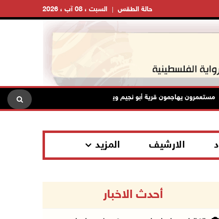
حالة الطقس
السبت ، 08 آب ، 2026
تعمرون يهاجمون قرية أبو نجيم ويصيبون مواطنين ويعتدون على طواقم الإس
د
الارشيف
المزيد
أحدث الاخبار