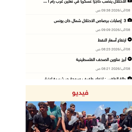
الاحتلال ينصب حاجزا عسكريا في نعلين غرب رام ا ...
08/آب/2026 09:38 ص
3 إصابات برصاص الاحتلال شمال خان يونس
08/آب/2026 09:09 ص
ارتفاع أسعار النفط
08/آب/2026 08:23 ص
أبرز عناوين الصحف الفلسطينية
08/آب/2026 08:21 ص
حالة الطقس: ارتفاع طفيف وموجة حر شديدة اعتبار ...
08/آب/2026 07:52 ص
فيديو
تواصل انتهاكات الاحتلال والمستعمرين: إصابات و ...
08/آب/2026 12:01 ص
قوات الاحتلال تقتحم بيت فجار جنوب بيت لحم
07/آب/2026 11:49 م
Previous
Next