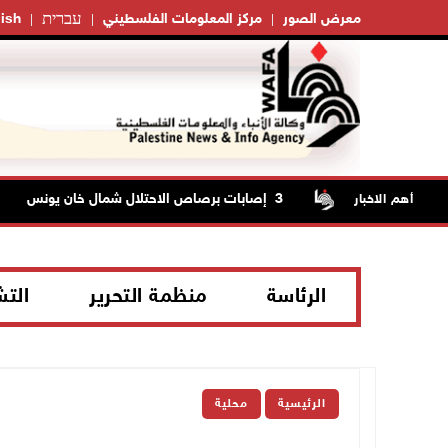
עברית
معرض الصور
مركز المعلومات الفلسطيني
ish
ر النفط
3 إصابات برصاص الاحتلال شمال خان يونس
أهم الاخبار
الرئاسة
منظمة التحرير
الت
الرئيسية
محلية