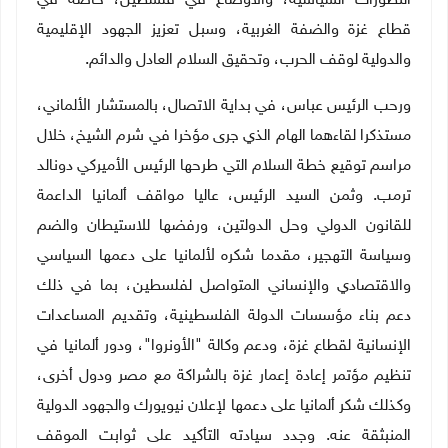
التطورات السياسية، والأوضاع في فلسطين، خاصة في
قطاع غزة والضفة الغربية، وسبل تعزيز الجهود الإقليمية
والدولية لوقف الحرب، وتحقيق السلام العادل والدائم.
ورحب الرئيس عباس، في بداية الاتصال، بالمستشار الألماني،
مستذكرا لقاءهما الهام الذي جرى مؤخرا في شرم الشيخ، خلال
مراسم توقيع خطة السلام التي طرحها الرئيس الأميركي دونالد
ترمب. وثمن السيد الرئيس، عاليا مواقف ألمانيا الداعمة
للقانون الدولي وحل الدولتين، ورفضها للاستيطان والضم
وسياسة التهجير، مقدما شكره لألمانيا على دعمها السياسي
والاقتصادي والإنساني المتواصل لفلسطين، بما في ذلك
دعم بناء مؤسسات الدولة الفلسطينية، وتقديم المساعدات
الإنسانية لقطاع غزة، ودعم وكالة "الأونروا"، ودور ألمانيا في
تنظيم مؤتمر إعادة إعمار غزة بالشراكة مع مصر ودول أخرى،
وكذلك شكر ألمانيا على دعمها لإعلان نيويورك والجهود الدولية
المنبثقة عنه. وجدد سيادته التأكيد على ثوابت الموقف