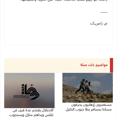
ـــــــــــــ
م. ر/س.ك
مواضيع ذات صلة
مستعمرون إرهابيون يحرقون
مسكنا بمسافر يطا جنوب الخليل
الاحتلال يقتحم عدة قرى في
نابلس ويداهم منازل ويستجوب