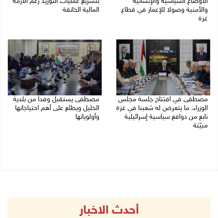
الأوضاع السياسية والإنسانية
بتسريع عمليات التوريد رغم الأزمة
والأمنية وصولا للإعمار في قطاع
المالية الخانقة
غزة
04/08/2026 03:16 م
05/08/2026 03:30 م
مصطفى في افتتاح جلسة مجلس
مصطفى يستقبل وفدا من بلدية
الوزراء: ما يتعرض له شعبنا في غزة
الخليل ويطلع على أهم احتياجاتها
نابع من دوافع سياسية إسرائيلية
وأولوياتها
مبيّتة
03/08/2026 07:07 م
04/08/2026 11:29 ص
أحدث الاخبار