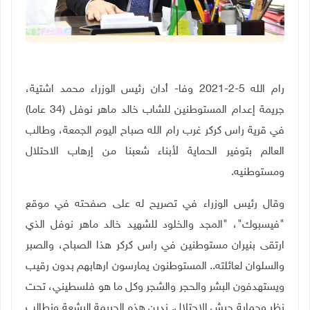
رام الله 5-2-2021 وفا- أدان رئيس الوزراء محمد اشتية،
جريمة إعدام المستوطنين للشاب خالد ماهر نوفل (34 عاما)
في قرية راس كركر غرب رام الله صباح اليوم الجمعة، وطالب
العالم بتوفير الحماية لأبناء شعبنا من إرهاب الاحتلال
ومستوطنيه.
وقال رئيس الوزراء في تصريح له على صفحته في موقع
"فيسبوك"، "المجد والخلود للشهيد خالد ماهر نوفل الذي
ارتقى بنيران مستوطنين في راس كركر هذا الصباح، والصبر
والسلوان لعائلته.. المستوطنون يمارسون ارهابهم بدون رقيب
ويستهدفون البشر والحجر والشجر وكل ما هو فلسطيني، تحت
نظر وحماية جيش الاحتلال. ندين هذه الجريمة البشعة ونطالب