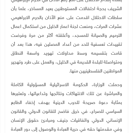
بشدة إقدام الاحتلال على منع رفع الأذان في الحرم الإبراهيمي
الشريف بحجة احتفالات المستوطنين بعيد المساخر، علما بأن
سلطات الاحتلال اقدمت على منع الأذان بالحرم الابراهيمي
عشرات المرات، ومنعت لجنة اعمار الخليل من استكمال اعمال
الترميم والصيانة للمسجد، وأغلقته أكثر من مرة وفرضت
تقييدات تعسفية للحد من أعداد المصلين فيه، هذا بعد أن
قامت بتقسيمه وسط محاولات تهويد واسعة النطاق
ومتواصلة للبلدة القديمة في الخليل، والعمل على طرد وتهجير
المواطنين الفلسطينيين منها
.
وحملت الوزارة، الحكومة الاسرائيلية المسؤولية الكاملة
والمباشرة عن تلك الانتهاكات ونتائجها وتداعياتها، وتعتبرها
بمثابة دعوة صريحة للحرب الدينية بهدف إخفاء الطابع
السياسي للصراع، في خرق فاضح للقانون الدولي والقانون
الإنساني الدولي واتفاقيات جنيف ومبادئ حقوق الإنسان
وفي مقدمتها حقه في حرية العبادة والوصول إلى دور العبادة