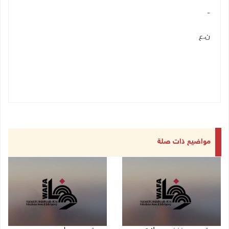
-
ن.ع
مواضيع ذات صلة