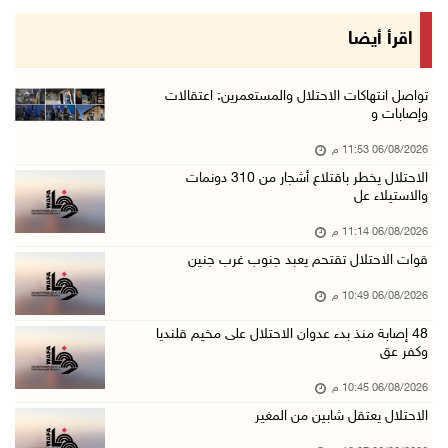
الرئيس يستقبل مجلس بلدية رام الله ويشدد على د ...
اقرأ أيضا
06/آب/2026 08:36 م
جماهير شعبنا تشيع جثمان الشهيد علاء صبيح في ت ...
تواصل انتهاكات الاحتلال والمستعمرين: اعتقالات
وإصابات و
06/آب/2026 08:33 م
06/08/2026 11:53 م
الاحتلال يوسع حملات الدهم والاعتقال في قلنديا ...
الاحتلال يخطر باقتلاع أشجار من 310 دونمات
06/آب/2026 08:06 م
والاستيلاء عل
الرئيس المصري وملك البحرين يشددان على ضرورة ت ...
06/08/2026 11:14 م
06/آب/2026 07:57 م
قوات الاحتلال تقتحم يعبد جنوب غرب جنين
الاحتلال يخطر بإزالة أشجار زيتون والاستيلاء ع ...
06/08/2026 10:49 م
06/آب/2026 07:53 م
48 إصابة منذ بدء عدوان الاحتلال على مخيم قلنديا
رابطة العالم الإسلامي تدين تواصل انتهاكات الا ...
وكفر عق
06/آب/2026 07:36 م
06/08/2026 10:45 م
اليونيسف: استشهاد 300 طفل منذ وقف إطلاق النار ...
الاحتلال يعتقل شابين من المغير
06/آب/2026 07:34 م