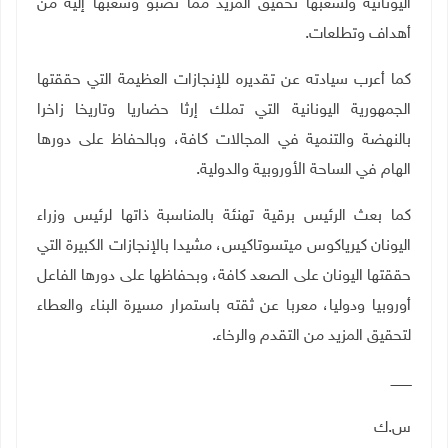
اليونانية ولشعبها تحقيق المزيد مما تصبو وشعبها إليه من
أهداف وتطلعات.
كما أعرب سيادته عن تقديره للإنجازات العظيمة التي حققتها
الجمهورية اليونانية التي تملك إرثا حضاريا وتاريخا زاخرا
بالنهضة والتنمية في المجالات كافة، وبالحفاظ على دورها
الهام في الساحة الأوروبية والدولية.
كما بعث الرئيس برقية تهنئة بالمناسبة ذاتها لرئيس وزراء
اليونان كيرياكوس ميتسوتاكيس، مشيدا بالإنجازات الكبيرة التي
حققتها اليونان على الصعد كافة، وبحفاظها على دورها الفاعل
أوروبيا ودوليا، معربا عن ثقته باستمرار مسيرة البناء والعطاء
لتحقيق المزيد من التقدم والرخاء.
ــــــــــ
س.ك